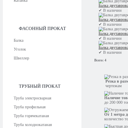
Катанка
Балка двутавров
✔
В наличии
Балка двутавров
✔
В наличии
ФАСОННЫЙ ПРОКАТ
Балка двутавров
✔
В наличии
Балка
Балка двутавров
Уголок
✔
В наличии
Швеллер
Всего:
4
Резка в раз
ТРУБНЫЙ ПРОКАТ
чертежам
Наличие тов
Труба электросварная
до 200 000 т
Труба профильная
От 1 метра д
Труба горячекатаная
количество т
Труба холоднокатаная