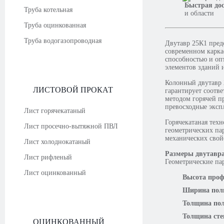
Быстрая до
Труба котельная
и области
Труба оцинкованная
Труба водогазопроводная
Двутавр 25К1 пред
современном карка
способностью и оп
элементов зданий 
Колонный двутавр 
ЛИСТОВОЙ ПРОКАТ
гарантирует соотве
методом горячей п
превосходные эксп
Лист горячекатаный
Горячекатаная техн
Лист просечно-вытяжной ПВЛ
геометрических па
механических свой
Лист холоднокатаный
Размеры двутавр
Лист рифленый
Геометрические па
Лист оцинкованный
Высота проф
Ширина пол
Толщина по
Толщина сте
ОЦИНКОВАННЫЙ