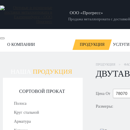
ООО «Прогресс»
Продажа металлопроката с доставкой
О КОМПАНИИ
ПРОДУКЦИЯ
УСЛУГИ
ОТЗЫВЫ
НОВОСТИ
СТАТЬИ
НАШИ РАБОТЫ
ПРОДУКЦИЯ
>
ФА
НАША
ПРОДУКЦИЯ
ДВУТАВ
СОРТОВОЙ ПРОКАТ
Цена
От
Полоса
Размеры:
Круг стальной
Арматура