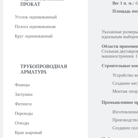
Вес 1 п. м.:
6
ПРОКАТ
Площадь поп
Уголок оцинкованный
Полоса оцинкованная
Указанные размеры
Круг оцинкованный
идеальным выбором
Области примене
Стальная двутавро
машиностроения. О
Строительные ко
ТРУБОПРОВОДНАЯ
АРМАТУРА
Устройство в
Создание не
Фланцы
Монтаж опорн
Заглушки
Промышленное пр
Фитинги
Изготовление
Переходы
Производств
Отводы
Создание сил
Кран шаровый