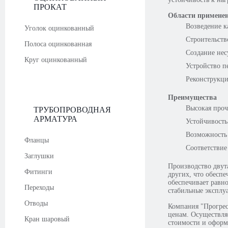
ПРОКАТ
Области применен
Возведение 
Уголок оцинкованный
Строительст
Полоса оцинкованная
Создание нес
Круг оцинкованный
Устройство 
Реконструкци
Преимущества
Высокая проч
ТРУБОПРОВОДНАЯ
АРМАТУРА
Устойчивость
Возможность 
Фланцы
Соответствие
Заглушки
Производство двут
Фитинги
других, что обесп
обеспечивает равн
Переходы
стабильные эксплу
Отводы
Компания "Прогрес
ценам. Осуществля
Кран шаровый
стоимости и оформ