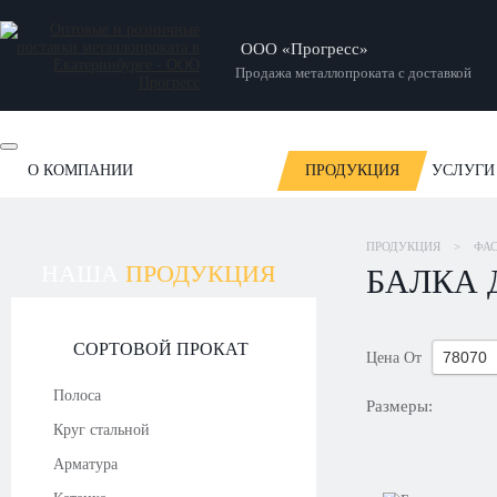
ООО «Прогресс»
Продажа металлопроката с доставкой
О КОМПАНИИ
ПРОДУКЦИЯ
УСЛУГИ
ОТЗЫВЫ
НОВОСТИ
СТАТЬИ
НАШИ РАБОТЫ
ПРОДУКЦИЯ
>
ФА
НАША
ПРОДУКЦИЯ
БАЛКА 
СОРТОВОЙ ПРОКАТ
Цена
От
Полоса
Размеры:
Круг стальной
Арматура