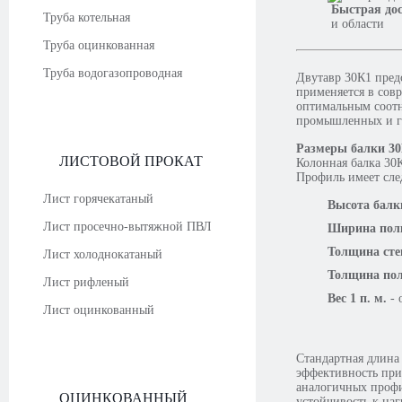
Быстрая до
Труба котельная
и области
Труба оцинкованная
Труба водогазопроводная
Двутавр 30К1 пред
применяется в сов
оптимальным соотн
промышленных и г
Размеры балки 3
ЛИСТОВОЙ ПРОКАТ
Колонная балка 30
Профиль имеет сле
Лист горячекатаный
Высота балк
Лист просечно-вытяжной ПВЛ
Ширина пол
Толщина сте
Лист холоднокатаный
Толщина по
Лист рифленый
Вес 1 п. м.
- 
Лист оцинкованный
Стандартная длина
эффективность при
аналогичных профи
ОЦИНКОВАННЫЙ
устойчивость к наг