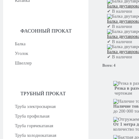
Катанка
Балка двутавров
✔
В наличии
Балка двутавров
✔
В наличии
ФАСОННЫЙ ПРОКАТ
Балка двутавров
✔
В наличии
Балка
Балка двутавров
Уголок
✔
В наличии
Швеллер
Всего:
4
Резка в раз
ТРУБНЫЙ ПРОКАТ
чертежам
Наличие тов
Труба электросварная
до 200 000 т
Труба профильная
От 1 метра д
Труба горячекатаная
количество т
Труба холоднокатаная