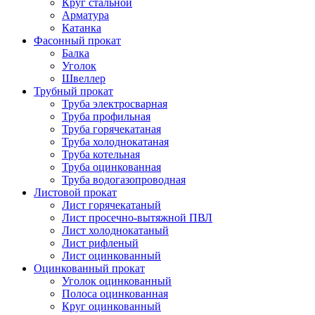
Круг стальной
Арматура
Катанка
Фасонный прокат
Балка
Уголок
Швеллер
Трубный прокат
Труба электросварная
Труба профильная
Труба горячекатаная
Труба холоднокатаная
Труба котельная
Труба оцинкованная
Труба водогазопроводная
Листовой прокат
Лист горячекатаный
Лист просечно-вытяжной ПВЛ
Лист холоднокатаный
Лист рифленый
Лист оцинкованный
Оцинкованный прокат
Уголок оцинкованный
Полоса оцинкованная
Круг оцинкованный