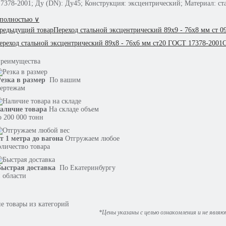
7378-2001; Ду (DN): Ду45; Конструкция: эксцентрический; Материал: ст
 полностью ∨
редыдущий товар
Переход стальной эксцентрический 89х9 - 76х8 мм ст 
ереход стальной эксцентрический 89х8 - 76х6 мм ст20 ГОСТ 17378-2001
преимущества
езка в размер
По вашим
ертежам
аличие товара
На складе объем
о 200 000 тонн
т 1 метра до вагона
Отгружаем любое
оличество товара
ыстрая доставка
По Екатеринбургу
 области
е товары из категорий
*Цены указаны с целью ознакомления и не явля