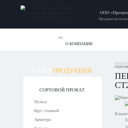
ООО «Прогре
Продажа металлоп
О КОМПАНИИ
ОТЗЫВЫ
НОВОСТИ
СТАТ
ПРОДУК
СТ20 ГО
НАША
ПРОДУКЦИЯ
ПЕ
СТ2
СОРТОВОЙ ПРОКАТ
Полоса
Круг стальной
В нали
Арматура
Х
Д