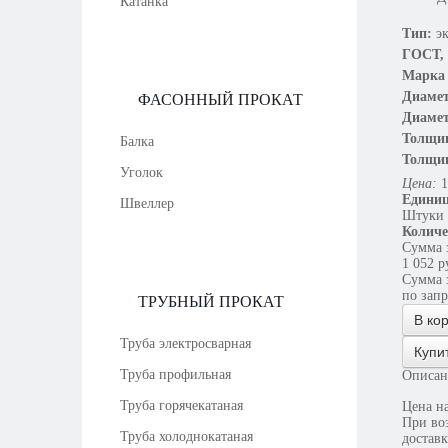
Катанка
Тип:
э
ГОСТ,
Марка 
Диамет
ФАСОННЫЙ ПРОКАТ
Диамет
Толщин
Балка
Толщин
Уголок
Цена:
1
Единиц
Швеллер
Штуки
Количе
Сумма з
1 052
р
Сумма з
по зап
ТРУБНЫЙ ПРОКАТ
В ко
Труба электросварная
Купи
Труба профильная
Описан
Труба горячекатаная
Цена на 
При во
Труба холоднокатаная
достав