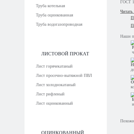
ГОСТ 1
Труба котельная
Читать
Труба оцинкованная
П
Труба водогазопроводная
П
Наши
Р
ч
ЛИСТОВОЙ ПРОКАТ
Н
Лист горячекатаный
д
Лист просечно-вытяжной ПВЛ
О
Лист холоднокатаный
к
Лист рифленый
Б
Лист оцинкованный
и
Похожи
ОЦИНКОВАННЫЙ