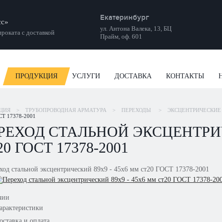
Екатеринбург
сс»
ул. Антона Валека, 13, БЦ
роката с доставкой
Прайм, оф. 601
ПРОДУКЦИЯ
УСЛУГИ
ДОСТАВКА
КОНТАКТЫ
ЬИ
ЦИЯ
>
ТРУБОПРОВОДНАЯ АРМАТУРА
>
ПЕРЕХОДЫ
>
ЭКСЦЕНТРИЧЕСКИЕ
СТ 17378-2001
РЕХОД СТАЛЬНОЙ ЭКСЦЕНТРИЧ
0 ГОСТ 17378-2001
чии
арактеристики
оставка и оплата