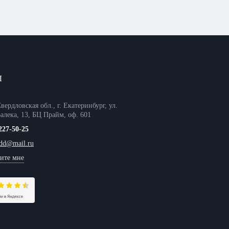
Ы
вердловская обл., г. Екатеринбург, ул.
алека, 13, БЦ Прайм, оф. 601
227-50-25
tdd@mail.ru
ите мне