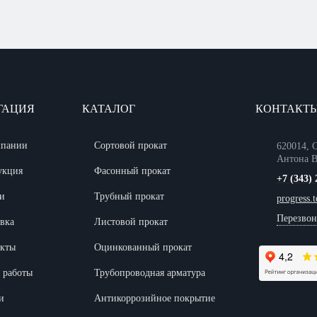
ГАЦИЯ
КАТАЛОГ
КОНТАКТ
мпании
Сортовой прокат
620014, С
Антона В
укция
Фасонный прокат
+7 (343) 
и
Трубный прокат
progress.
Перезвон
вка
Листовой прокат
акты
Оцинкованный прокат
 работы
Трубопроводная арматура
и
Антикоррозийное покрытие