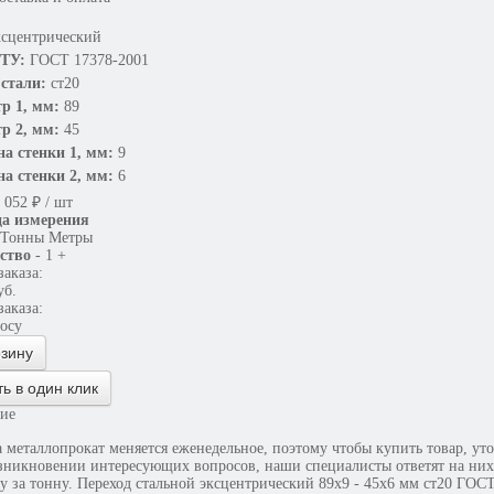
ксцентрический
 ТУ:
ГОСТ 17378-2001
стали:
ст20
р 1, мм:
89
р 2, мм:
45
а стенки 1, мм:
9
а стенки 2, мм:
6
 052
₽
/ шт
а измерения
Тонны
Метры
ство
-
1
+
аказа:
уб.
аказа:
росу
рзину
ть в один клик
ие
металлопрокат меняется еженедельное, поэтому чтобы купить товар, уточняйте нал
зникновении интересующих вопросов, наши специалисты ответят на них, 
ку за тонну. Переход стальной эксцентрический 89х9 - 45х6 мм ст20 ГО