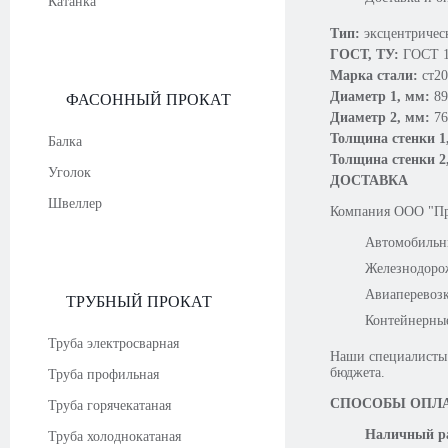
Катанка
Тип:
эксцентричес
ГОСТ, ТУ:
ГОСТ 1
Марка стали:
ст20
Диаметр 1, мм:
89
ФАСОННЫЙ ПРОКАТ
Диаметр 2, мм:
76
Толщина стенки 1
Балка
Толщина стенки 2
Уголок
ДОСТАВКА
Швеллер
Компания OOO "Про
Автомобильн
Железнодоро
Авиаперевоз
ТРУБНЫЙ ПРОКАТ
Контейнерны
Труба электросварная
Наши специалисты 
бюджета.
Труба профильная
СПОСОБЫ ОПЛ
Труба горячекатаная
Наличный ра
Труба холоднокатаная