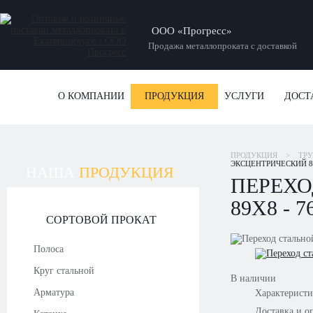
ООО «Прогресс»
Продажа металлопроката с доставкой
О КОМПАНИИ
ПРОДУКЦИЯ
УСЛУГИ
ДОСТ
ПРОДУКЦИЯ
>
ТР
ЭКСЦЕНТРИЧЕСКИЙ 89
НАША
ПРОДУКЦИЯ
ПЕРЕХО
89Х8 - 
СОРТОВОЙ ПРОКАТ
Полоса
Круг стальной
В наличии
Арматура
Характерист
Доставка и о