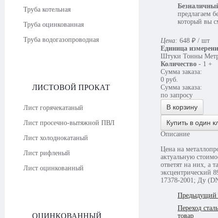
Безналичный
Труба котельная
предлагаем б
который вы с
Труба оцинкованная
Труба водогазопроводная
Цена:
648
₽
/ шт
Единица измерен
Штуки
Тонны
Мет
Количество
-
1
+
Сумма заказа:
0
руб.
ЛИСТОВОЙ ПРОКАТ
Сумма заказа:
по запросу
В корзину
Лист горячекатаный
Купить в один к
Лист просечно-вытяжной ПВЛ
Описание
Лист холоднокатаный
Цена на металлопрокат меня
Лист рифленый
актуальную стоимость у консультантов. При возникновении интересующих вопросов, н
ответят на них, а 
Лист оцинкованный
эксцентрический 8
17378-2001; Ду (D
Предыдущий 
Переход стал
ОЦИНКОВАННЫЙ
товар