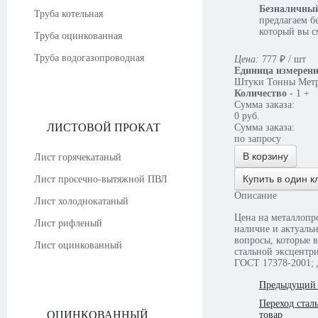
Безналичный
Труба котельная
предлагаем б
который вы с
Труба оцинкованная
Труба водогазопроводная
Цена:
777
₽
/ шт
Единица измерен
Штуки
Тонны
Мет
Количество
-
1
+
Сумма заказа:
0
руб.
ЛИСТОВОЙ ПРОКАТ
Сумма заказа:
по запросу
В корзину
Лист горячекатаный
Купить в один к
Лист просечно-вытяжной ПВЛ
Описание
Лист холоднокатаный
Цена на металлопр
Лист рифленый
наличие и актуальную цену у консультантов. В случае необходимости
вопросы, которые в
Лист оцинкованный
стальной эксцентр
ГОСТ 17378-2001; 
Предыдущий 
Переход стал
ОЦИНКОВАННЫЙ
товар