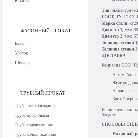
Катанка
Тип:
эксцентричес
ГОСТ, ТУ:
ГОСТ 1
Марка стали:
ст20
Диаметр 1, мм:
89
ФАСОННЫЙ ПРОКАТ
Диаметр 2, мм:
57
Толщина стенки 1
Балка
Толщина стенки 2
Уголок
ДОСТАВКА
Швеллер
Компания OOO "Про
Автомобильн
Железнодоро
Авиаперевоз
ТРУБНЫЙ ПРОКАТ
Контейнерны
Труба электросварная
Наши специалисты 
бюджета.
Труба профильная
СПОСОБЫ ОПЛ
Труба горячекатаная
Наличный ра
Труба холоднокатаная