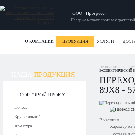
ООО «Прогресс»
Продажа металлопроката с доставкой
О КОМПАНИИ
ПРОДУКЦИЯ
УСЛУГИ
ДОСТ
ПРОДУКЦИЯ
>
ТР
ЭКСЦЕНТРИЧЕСКИЙ 89
НАША
ПРОДУКЦИЯ
ПЕРЕХО
89Х8 - 
СОРТОВОЙ ПРОКАТ
Полоса
Круг стальной
В наличии
Арматура
Характерист
Доставка и о