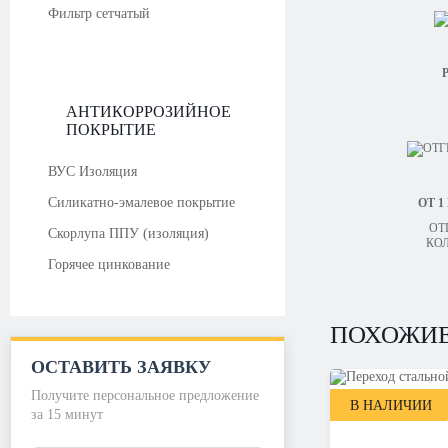
Фильтр сетчатый
Р
АНТИКОРРОЗИЙНОЕ
ПОКРЫТИЕ
ВУС Изоляция
Силикатно-эмалевое покрытие
ОТ 1
ОТ
Скорлупа ППУ (изоляция)
КО
Горячее цинкование
ПОХОЖИЕ
ОСТАВИТЬ ЗАЯВКУ
Получите персональное предложение
В НАЛИЧИИ
за 15 минут