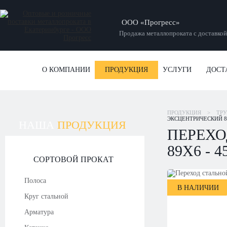
ООО «Прогресс»
Продажа металлопроката с доставкой
О КОМПАНИИ
ПРОДУКЦИЯ
УСЛУГИ
ДОСТ
ПРОДУКЦИЯ
>
ТР
ЭКСЦЕНТРИЧЕСКИЙ 89
НАША
ПРОДУКЦИЯ
ПЕРЕХО
89Х6 - 
СОРТОВОЙ ПРОКАТ
Полоса
В НАЛИЧИИ
Круг стальной
Арматура