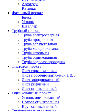
Арматура
Катанка
Фасонный прокат
Балка
Уголок
Швеллер
Трубный прокат
Труба электросварная
Труба профильная
Труба горячекатаная
Труба холоднокатаная
Труба котельная
Труба оцинкованная
Труба водогазопроводная
Листовой прокат
Лист горячекатаный
Лист просечно-вытяжной ПВЛ
Лист холоднокатаный
Лист рифленый
Лист оцинкованный
Оцинкованный прокат
Уголок оцинкованный
Полоса оцинкованная
Круг оцинкованный
Трубопроводная арматура