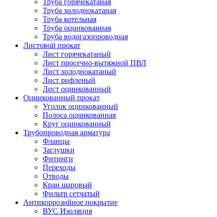
Труба горячекатаная
Труба холоднокатаная
Труба котельная
Труба оцинкованная
Труба водогазопроводная
Листовой прокат
Лист горячекатаный
Лист просечно-вытяжной ПВЛ
Лист холоднокатаный
Лист рифленый
Лист оцинкованный
Оцинкованный прокат
Уголок оцинкованный
Полоса оцинкованная
Круг оцинкованный
Трубопроводная арматура
Фланцы
Заглушки
Фитинги
Переходы
Отводы
Кран шаровый
Фильтр сетчатый
Антикоррозийное покрытие
ВУС Изоляция