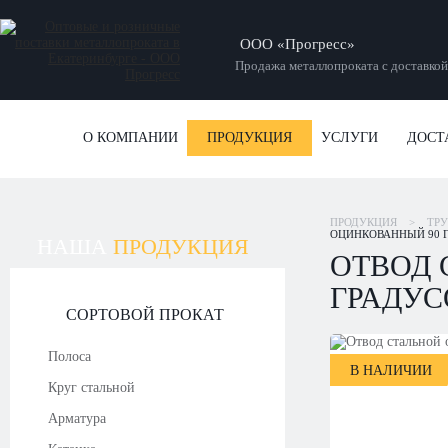
ООО «Прогресс»
Продажа металлопроката с доставкой
О КОМПАНИИ
ПРОДУКЦИЯ
УСЛУГИ
ДОСТ
ПРОДУКЦИЯ
>
ТР
ОЦИНКОВАННЫЙ 90 ГР
НАША
ПРОДУКЦИЯ
ОТВОД 
ГРАДУСО
СОРТОВОЙ ПРОКАТ
Полоса
В НАЛИЧИИ
Круг стальной
Арматура