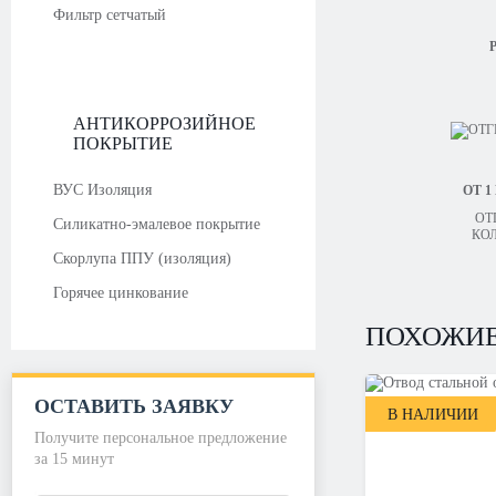
Фильтр сетчатый
Р
АНТИКОРРОЗИЙНОЕ
ПОКРЫТИЕ
ВУС Изоляция
ОТ 1
ОТ
Силикатно-эмалевое покрытие
КО
Скорлупа ППУ (изоляция)
Горячее цинкование
ПОХОЖИЕ
ОСТАВИТЬ ЗАЯВКУ
В НАЛИЧИИ
Получите персональное предложение
за 15 минут