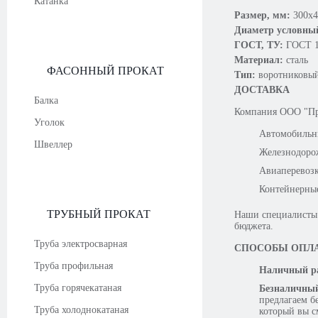
Катанка
Размер, мм:
300х
Диаметр условны
ГОСТ, ТУ:
ГОСТ 1
Материал:
сталь
ФАСОННЫЙ ПРОКАТ
Тип:
воротниковы
ДОСТАВКА
Балка
Компания OOO "Про
Уголок
Автомобильн
Швеллер
Железнодоро
Авиаперевоз
Контейнерны
ТРУБНЫЙ ПРОКАТ
Наши специалисты 
бюджета.
Труба электросварная
СПОСОБЫ ОПЛ
Труба профильная
Наличный ра
Труба горячекатаная
Безналичный
предлагаем б
Труба холоднокатаная
который вы с