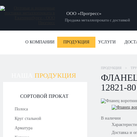
ООО «Прогресс»
Продажа металлопроката с доставкой
О КОМПАНИИ
ПРОДУКЦИЯ
УСЛУГИ
ДОСТ
ПРОДУКЦИЯ
>
ТР
НАША
ПРОДУКЦИЯ
ФЛАНЕЦ
12821-80
СОРТОВОЙ ПРОКАТ
Полоса
В наличии
Круг стальной
Характерист
Арматура
Доставка и о