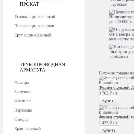
ПРОКАТ
чертежам
Уголок оцинкованный
Наличие тов
до 200 000 т
Полоса оцинкованная
От 1 метра д
Круг оцинкованный
количество т
Быстрая до
и области
ТРУБОПРОВОДНАЯ
АРМАТУРА
Похожие товары из
Фланцы
В наличии
Фланец стальной 2
Заглушки
9 762 ₽ / т
Купить
Фитинги
Переходы
В наличии
Фланец стальной в
Отводы
1 423 ₽ / т
Кран шаровый
Купить