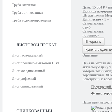
Труба котельная
Цена:
15 864
₽
/ ш
Единица измерен
Труба оцинкованная
Штуки
Тонны
Мет
Количество
-
1
+
Труба водогазопроводная
Сумма заказа:
0
руб.
Сумма заказа:
по запросу
В корзину
ЛИСТОВОЙ ПРОКАТ
Купить в один к
Лист горячекатаный
Описание
Лист просечно-вытяжной ПВЛ
Цена на металл ме
актуальную цену у консультантов. В случае необходимости наши сотрудники ответят на все вопросы,
Лист холоднокатаный
которые возникнут,
воротниковый 300х
Лист рифленый
Конструкция: воро
Лист оцинкованный
Предыдущий 
Фланец воро
Наши
преимущест
ОЦИНКОВАННЫЙ
Резка в раз