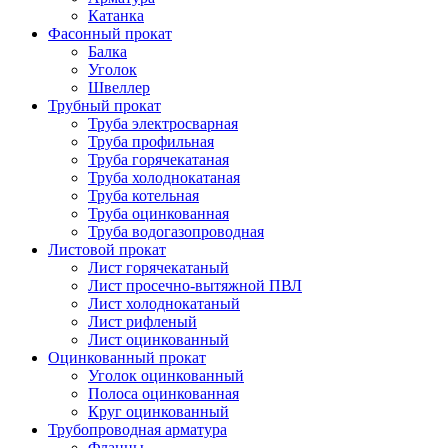
Катанка
Фасонный прокат
Балка
Уголок
Швеллер
Трубный прокат
Труба электросварная
Труба профильная
Труба горячекатаная
Труба холоднокатаная
Труба котельная
Труба оцинкованная
Труба водогазопроводная
Листовой прокат
Лист горячекатаный
Лист просечно-вытяжной ПВЛ
Лист холоднокатаный
Лист рифленый
Лист оцинкованный
Оцинкованный прокат
Уголок оцинкованный
Полоса оцинкованная
Круг оцинкованный
Трубопроводная арматура
Фланцы