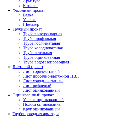
Арматура
Катанка
Фасонный прокат
Балка
Уголок
Швеллер
Трубный прокат
Труба электросварная
Труба профильная
Труба горячекатаная
Труба холоднокатаная
Труба котельная
Труба оцинкованная
Труба водогазопроводная
Листовой прокат
Лист горячекатаный
Лист просечно-вытяжной ПВЛ
Лист холоднокатаный
Лист рифленый
Лист оцинкованный
Оцинкованный прокат
Уголок оцинкованный
Полоса оцинкованная
Круг оцинкованный
Трубопроводная арматура