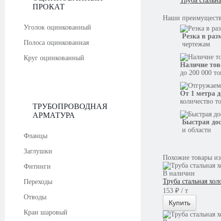
Труба стальн
ПРОКАТ
Наши
преимущест
Уголок оцинкованный
Резка в раз
Полоса оцинкованная
чертежам
Круг оцинкованный
Наличие тов
до 200 000 т
От 1 метра д
количество т
ТРУБОПРОВОДНАЯ
АРМАТУРА
Быстрая до
и области
Фланцы
Заглушки
Похожие товары из
Фитинги
В наличии
Труба стальная хо
Переходы
153 ₽ / т
Отводы
Купить
Кран шаровый