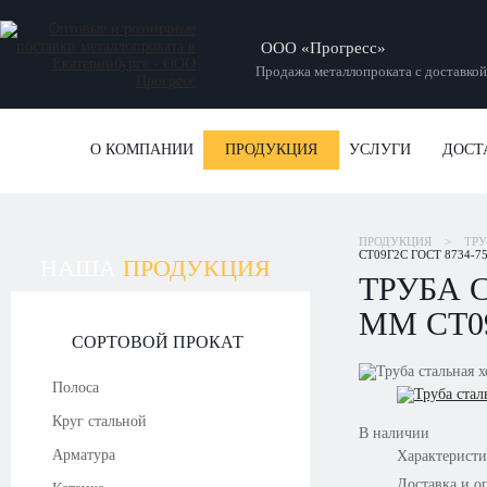
ООО «Прогресс»
Продажа металлопроката с доставкой
О КОМПАНИИ
ПРОДУКЦИЯ
УСЛУГИ
ДОСТ
ПРОДУКЦИЯ
>
ТР
СТ09Г2С ГОСТ 8734-75
НАША
ПРОДУКЦИЯ
ТРУБА 
ММ СТ09
СОРТОВОЙ ПРОКАТ
Полоса
Круг стальной
В наличии
Арматура
Характерист
Доставка и о