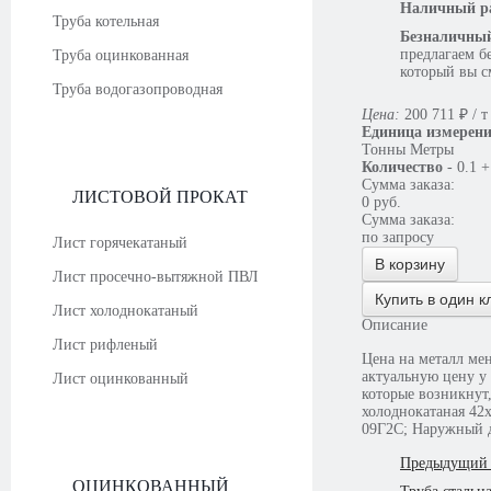
Наличный ра
Труба котельная
Безналичный
предлагаем б
Труба оцинкованная
который вы с
Труба водогазопроводная
Цена:
200 711
₽
/ т
Единица измерен
Тонны
Метры
Количество
-
0.1
+
Сумма заказа:
ЛИСТОВОЙ ПРОКАТ
0
руб.
Сумма заказа:
по запросу
Лист горячекатаный
В корзину
Лист просечно-вытяжной ПВЛ
Купить в один к
Лист холоднокатаный
Описание
Лист рифленый
Цена на металл меняется еж
актуальную цену у
Лист оцинкованный
которые возникнут,
холоднокатаная 42х5 мм Ст09г2с 
09Г2С; Наружный д
Предыдущий 
ОЦИНКОВАННЫЙ