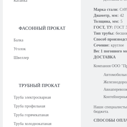
Катанка
Марка стали:
Ст0
Диаметр, мм:
42
Толщина, мм:
5
ГОСТ, ТУ:
ГОСТ 3
ФАСОННЫЙ ПРОКАТ
Тип трубы:
бесшо
Способ производс
Балка
Сечение:
круглое
Уголок
Вес 1 погонного м
ДОСТАВКА
Швеллер
Компания OOO "Про
Автомобильн
Железнодоро
ТРУБНЫЙ ПРОКАТ
Авиаперевоз
Контейнерны
Труба электросварная
Труба профильная
Наши специалисты 
бюджета.
Труба горячекатаная
СПОСОБЫ ОПЛ
Труба холоднокатаная