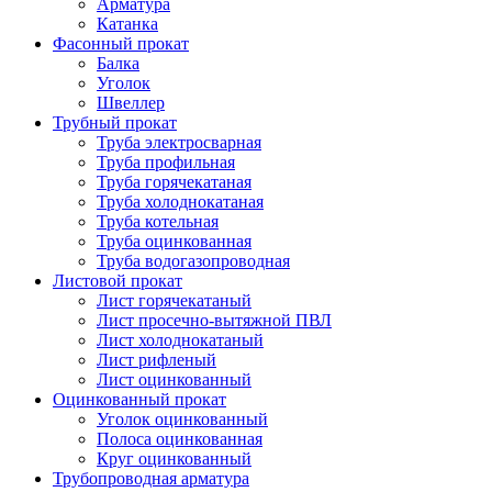
Арматура
Катанка
Фасонный прокат
Балка
Уголок
Швеллер
Трубный прокат
Труба электросварная
Труба профильная
Труба горячекатаная
Труба холоднокатаная
Труба котельная
Труба оцинкованная
Труба водогазопроводная
Листовой прокат
Лист горячекатаный
Лист просечно-вытяжной ПВЛ
Лист холоднокатаный
Лист рифленый
Лист оцинкованный
Оцинкованный прокат
Уголок оцинкованный
Полоса оцинкованная
Круг оцинкованный
Трубопроводная арматура