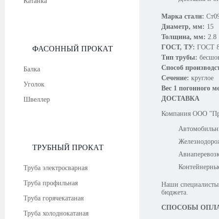
Катанка
Марка стали:
Ст0
Диаметр, мм:
15
Толщина, мм:
2.8
ГОСТ, ТУ:
ГОСТ 8
ФАСОННЫЙ ПРОКАТ
Тип трубы:
бесшо
Способ производс
Балка
Сечение:
круглое
Уголок
Вес 1 погонного м
ДОСТАВКА
Швеллер
Компания OOO "Про
Автомобильн
Железнодоро
ТРУБНЫЙ ПРОКАТ
Авиаперевоз
Контейнерны
Труба электросварная
Труба профильная
Наши специалисты 
бюджета.
Труба горячекатаная
СПОСОБЫ ОПЛ
Труба холоднокатаная