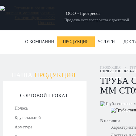
ООО «Прогресс»
Продажа металлопроката с доставкой
О КОМПАНИИ
ПРОДУКЦИЯ
УСЛУГИ
ДОСТ
ПРОДУКЦИЯ
>
ТР
СТ09Г2С ГОСТ 8734-75
НАША
ПРОДУКЦИЯ
ТРУБА 
ММ СТ09
СОРТОВОЙ ПРОКАТ
Полоса
Круг стальной
В наличии
Арматура
Характерист
Доставка и о