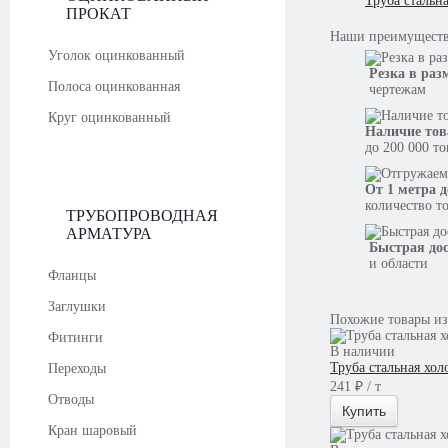
Труба стальн
ПРОКАТ
Наши
преимущест
Уголок оцинкованный
Резка в раз
Полоса оцинкованная
чертежам
Круг оцинкованный
Наличие тов
до 200 000 т
От 1 метра д
количество т
ТРУБОПРОВОДНАЯ
АРМАТУРА
Быстрая до
и области
Фланцы
Заглушки
Похожие товары из
Фитинги
В наличии
Труба стальная хол
Переходы
241 ₽ / т
Отводы
Купить
Кран шаровый