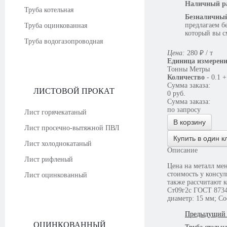
Наличный ра
Труба котельная
Безналичный
предлагаем б
Труба оцинкованная
который вы с
Труба водогазопроводная
Цена:
280
₽
/ т
Единица измерен
Тонны
Метры
Количество
-
0.1
+
Сумма заказа:
ЛИСТОВОЙ ПРОКАТ
0
руб.
Сумма заказа:
по запросу
Лист горячекатаный
В корзину
Лист просечно-вытяжной ПВЛ
Купить в один к
Лист холоднокатаный
Описание
Лист рифленый
Цена на металл мен
стоимость у консультантов. Если будет необходимо, то наши сотрудники ответят на возникшие вопросы, а
Лист оцинкованный
также рассчитают к
Ст09г2с ГОСТ 8734-75/ Р 54159-2010 имеет следующ
диаметр: 15 мм; Со
Предыдущий 
ОЦИНКОВАННЫЙ