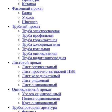
Катанка
Фасонный прокат
Балка
Уголок
Швеллер
Трубный прокат
Труба электросварная
Труба профильная
Труба горячекатаная
Труба холоднокатаная
Труба котельная
Труба оцинкованная
Труба водогазопроводная
Листовой прокат
Лист горячекатаный
Лист просечно-вытяжной ПВЛ
Лист холоднокатаный
Лист рифленый
Лист оцинкованный
Оцинкованный прокат
Уголок оцинкованный
Полоса оцинкованная
Круг оцинкованный
Трубопроводная арматура
Фланцы