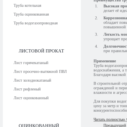
Преимущества тр
Труба котельная
Высокая про
делает её ид
Труба оцинкованная
Коррозионна
обладает пов
Труба водогазопроводная
повышенной в
Легкость мо
упрощает про
Долговечнос
ЛИСТОВОЙ ПРОКАТ
при правильн
Применение
Лист горячекатаный
Труба водогазопро
водоснабжения, а т
Лист просечно-вытяжной ПВЛ
Благодаря высокой
Лист холоднокатаный
В строительной от
ограждений и пери
Лист рифленый
влажности и агрес
Лист оцинкованный
Для покупки водог
цену за метр и то
конкурентоспособн
Читать полностью 
ОЦИНКОВАННЫЙ
Предыдущий 