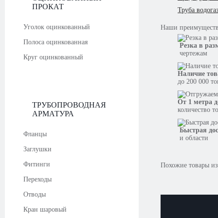
ПРОКАТ
Труба водога
Уголок оцинкованный
Наши
преимущест
Полоса оцинкованная
Резка в раз
чертежам
Круг оцинкованный
Наличие тов
до 200 000 т
От 1 метра д
ТРУБОПРОВОДНАЯ
количество т
АРМАТУРА
Быстрая до
Фланцы
и области
Заглушки
Фитинги
Похожие товары из
Переходы
Отводы
Кран шаровый