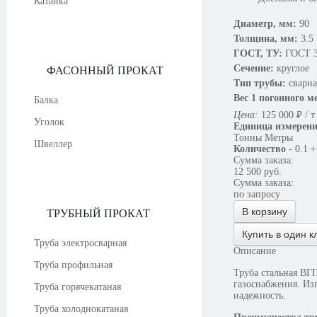
Катанка
Диаметр, мм:
90
Толщина, мм:
3.5
ГОСТ, ТУ:
ГОСТ 3
Сечение:
круглое
ФАСОННЫЙ ПРОКАТ
Тип трубы:
сварна
Вес 1 погонного м
Балка
Цена:
125 000
₽
/ т
Уголок
Единица измерен
Тонны
Метры
Швеллер
Количество
-
0.1
+
Сумма заказа:
12 500
руб.
Сумма заказа:
по запросу
В корзину
ТРУБНЫЙ ПРОКАТ
Купить в один к
Труба электросварная
Описание
Труба профильная
Труба стальная ВГ
газоснабжения. Изг
Труба горячекатаная
надежность.
Труба холоднокатаная