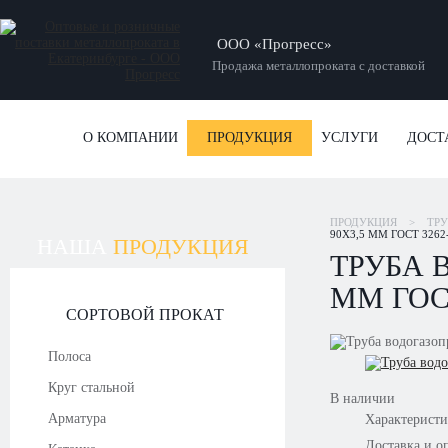
ООО «Прогресс»
Продажа металлопроката с доставкой
О КОМПАНИИ
ПРОДУКЦИЯ
УСЛУГИ
ДОСТ
ПРОДУКЦИЯ
>
ТР
90Х3,5 ММ ГОСТ 3262
НАША
ПРОДУКЦИЯ
ТРУБА 
ММ ГОСТ
СОРТОВОЙ ПРОКАТ
Полоса
Круг стальной
В наличии
Арматура
Характерист
Доставка и о