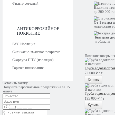
Фильтр сетчатый
Наличие тов
до 200 000 т
От 1 метра д
количество т
АНТИКОРРОЗИЙНОЕ
ПОКРЫТИЕ
Быстрая до
и области
ВУС Изоляция
Силикатно-эмалевое покрытие
Похожие товары из
Скорлупа ППУ (изоляция)
В наличии
Горячее цинкование
Труба водогазопро
72 000 ₽ / т
Купить
Оставить заявку
Получите персональное предложение за 15
В наличии
минут
Труба водогазопро
195 000 ₽ / т
Купить
В наличии