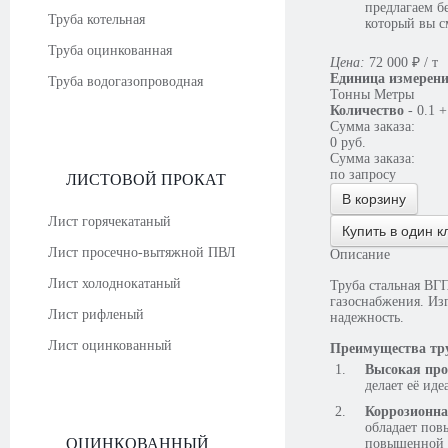
предлагаем б
Труба котельная
который вы с
Труба оцинкованная
Цена:
72 000
₽
/ т
Единица измерен
Труба водогазопроводная
Тонны
Метры
Количество
-
0.1
+
Сумма заказа:
0
руб.
Сумма заказа:
по запросу
ЛИСТОВОЙ ПРОКАТ
В корзину
Лист горячекатаный
Купить в один к
Лист просечно-вытяжной ПВЛ
Описание
Лист холоднокатаный
Труба стальная ВГ
газоснабжения. Изг
Лист рифленый
надежность.
Лист оцинкованный
Преимущества тр
Высокая про
делает её ид
Коррозионна
обладает пов
ОЦИНКОВАННЫЙ
повышенной в