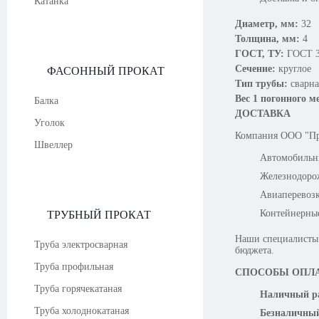
Катанка
Диаметр, мм:
32
Толщина, мм:
4
ГОСТ, ТУ:
ГОСТ 3
Сечение:
круглое
ФАСОННЫЙ ПРОКАТ
Тип трубы:
сварна
Вес 1 погонного м
Балка
ДОСТАВКА
Уголок
Компания OOO "Про
Швеллер
Автомобильн
Железнодоро
Авиаперевоз
Контейнерны
ТРУБНЫЙ ПРОКАТ
Наши специалисты 
Труба электросварная
бюджета.
Труба профильная
СПОСОБЫ ОПЛ
Труба горячекатаная
Наличный ра
Труба холоднокатаная
Безналичный