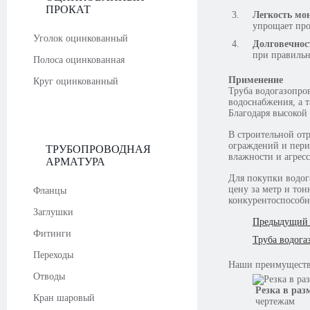
ПРОКАТ
Легкость мо
упрощает про
Уголок оцинкованный
Долговечнос
при правильн
Полоса оцинкованная
Применение
Круг оцинкованный
Труба водогазопро
водоснабжения, а т
Благодаря высокой
В строительной от
ограждений и пери
ТРУБОПРОВОДНАЯ
влажности и агрес
АРМАТУРА
Для покупки водог
цену за метр и то
Фланцы
конкурентоспособн
Заглушки
Предыдущий 
Фитинги
Труба водога
Переходы
Наши
преимущест
Отводы
Резка в раз
Кран шаровый
чертежам