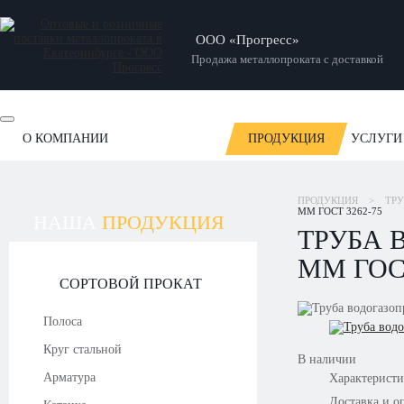
ООО «Прогресс»
Продажа металлопроката с доставкой
О КОМПАНИИ
ПРОДУКЦИЯ
УСЛУГИ
ОТЗЫВЫ
НОВОСТИ
СТАТЬИ
НАШИ РАБОТЫ
ПРОДУКЦИЯ
>
ТР
ММ ГОСТ 3262-75
НАША
ПРОДУКЦИЯ
ТРУБА 
ММ ГОСТ
СОРТОВОЙ ПРОКАТ
Полоса
Круг стальной
В наличии
Арматура
Характерист
Доставка и о