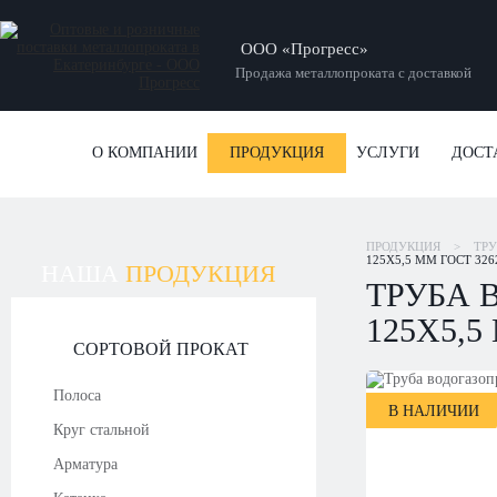
ООО «Прогресс»
Продажа металлопроката с доставкой
О КОМПАНИИ
ПРОДУКЦИЯ
УСЛУГИ
ДОСТ
ПРОДУКЦИЯ
>
ТР
125Х5,5 ММ ГОСТ 326
НАША
ПРОДУКЦИЯ
ТРУБА 
125Х5,5
СОРТОВОЙ ПРОКАТ
Полоса
В НАЛИЧИИ
Круг стальной
Арматура