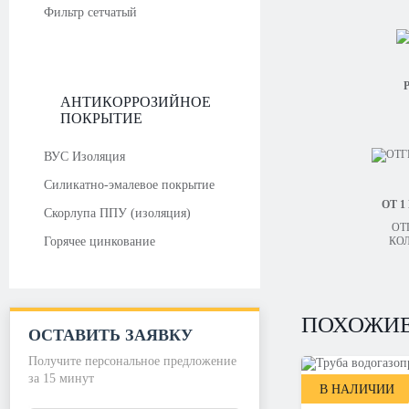
Фильтр сетчатый
Р
АНТИКОРРОЗИЙНОЕ
ПОКРЫТИЕ
ВУС Изоляция
Силикатно-эмалевое покрытие
ОТ 1
Скорлупа ППУ (изоляция)
ОТ
Горячее цинкование
КО
ПОХОЖИЕ
ОСТАВИТЬ ЗАЯВКУ
Получите персональное предложение
за 15 минут
В НАЛИЧИИ