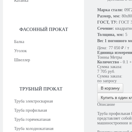
Катанка
Марка стали:
09Г
Размер, мм:
80х80
ГОСТ, ТУ:
ГОСТ 3
Сечение:
квадратн
ФАСОННЫЙ ПРОКАТ
Толщина, мм:
5
Вес 1 погонного м
Балка
Цена:
77 050
₽
/ т
Уголок
Единица измерен
Тонны
Метры
Швеллер
Количество
-
0.1
+
Сумма заказа:
7 705
руб.
Сумма заказа:
по запросу
В корзину
ТРУБНЫЙ ПРОКАТ
Купить в один к
Труба электросварная
Описание
Труба профильная
Труба профильная 
представляет собо
Труба горячекатаная
машиностроении и
Труба холоднокатаная