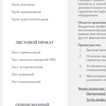
Размеры стальной 
жесткость и спосо
Труба котельная
дополнительную ус
строительстве кар
Труба оцинкованная
оборудования.
Труба водогазопроводная
Области примене
Квадратные профил
металлоконструкци
рамных конструкций
других фермерских
ЛИСТОВОЙ ПРОКАТ
Преимущества
Высокая проч
Лист горячекатаный
Отличная сва
Лист просечно-вытяжной ПВЛ
строительства
Устойчивость
Лист холоднокатаный
специальному
Лист рифленый
Многограннос
различного о
Лист оцинкованный
Читать полностью 
Предыдущий 
Труба профил
ОЦИНКОВАННЫЙ