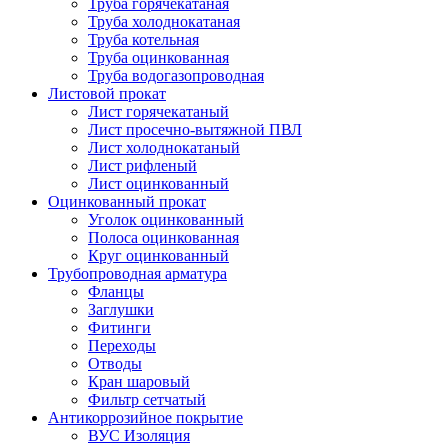
Труба горячекатаная
Труба холоднокатаная
Труба котельная
Труба оцинкованная
Труба водогазопроводная
Листовой прокат
Лист горячекатаный
Лист просечно-вытяжной ПВЛ
Лист холоднокатаный
Лист рифленый
Лист оцинкованный
Оцинкованный прокат
Уголок оцинкованный
Полоса оцинкованная
Круг оцинкованный
Трубопроводная арматура
Фланцы
Заглушки
Фитинги
Переходы
Отводы
Кран шаровый
Фильтр сетчатый
Антикоррозийное покрытие
ВУС Изоляция