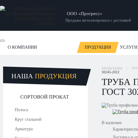
ООО «Прогресс»
Продажа металлопроката с доставкой
О КОМПАНИИ
ПРОДУКЦИЯ
УСЛУГИ
ОТЗЫВЫ
НОВОСТИ
СТАТЬИ
НАШИ РАБОТЫ
ПРОДУКЦИЯ
>
ТР
30245-2012
НАША
ПРОДУКЦИЯ
ТРУБА 
ГОСТ 30
СОРТОВОЙ ПРОКАТ
Полоса
Круг стальной
В наличии
Арматура
Характерист
Доставка и о