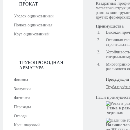
Квадратные профил
ПРОКАТ
металлоконструкци
рамных конструкций
Уголок оцинкованный
других фермерских
Полоса оцинкованная
Преимущества
Высокая проч
Круг оцинкованный
Отличная сва
строительства
Устойчивость
специальному
ТРУБОПРОВОДНАЯ
Многограннос
АРМАТУРА
различного о
Предыдущий 
Фланцы
Труба профил
Заглушки
Наши
преимущест
Фитинги
Переходы
Резка в раз
чертежам
Отводы
Кран шаровый
Наличие тов
до 200 000 т