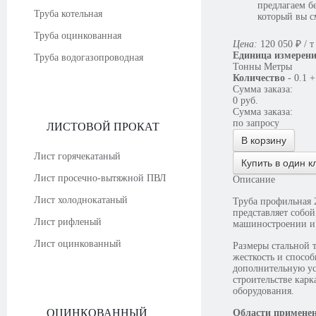
предлагаем б
Труба котельная
который вы с
Труба оцинкованная
Цена:
120 050
₽
/ т
Единица измерен
Труба водогазопроводная
Тонны
Метры
Количество
-
0.1
+
Сумма заказа:
0
руб.
Сумма заказа:
по запросу
ЛИСТОВОЙ ПРОКАТ
В корзину
Лист горячекатаный
Купить в один к
Лист просечно-вытяжной ПВЛ
Описание
Лист холоднокатаный
Труба профильная 
представляет собо
Лист рифленый
машиностроении и
Лист оцинкованный
Размеры стальной 
жесткость и спосо
дополнительную ус
строительстве кар
оборудования.
ОЦИНКОВАННЫЙ
Области примене