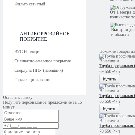
Фильтр сетчатый
От 1 метра д
количество т
Быстрая до
АНТИКОРРОЗИЙНОЕ
и области
ПОКРЫТИЕ
Похожие товары из
ВУС Изоляция
Силикатно-эмалевое покрытие
В наличии
Труба профильная 
Скорлупа ППУ (изоляция)
69 550 ₽ / т
Купить
Горячее цинкование
В наличии
Труба профильная 
Оставить заявку
66 550 ₽ / т
Получите персональное предложение за 15
минут
Купить
В наличии
Труба профильная 
70 550 ₽ / т