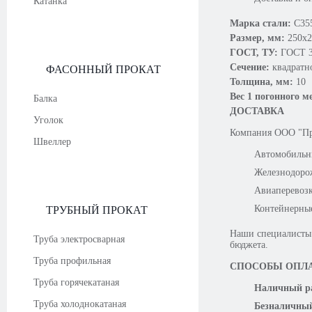
Катанка
Марка стали:
С35
Размер, мм:
250х2
ГОСТ, ТУ:
ГОСТ 3
Сечение:
квадратн
ФАСОННЫЙ ПРОКАТ
Толщина, мм:
10
Вес 1 погонного м
Балка
ДОСТАВКА
Уголок
Компания OOO "Про
Швеллер
Автомобильн
Железнодоро
Авиаперевоз
Контейнерны
ТРУБНЫЙ ПРОКАТ
Наши специалисты 
Труба электросварная
бюджета.
Труба профильная
СПОСОБЫ ОПЛ
Труба горячекатаная
Наличный ра
Труба холоднокатаная
Безналичный