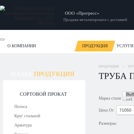
ООО «Прогресс»
Продажа металлопроката с доставкой
О КОМПАНИИ
ПРОДУКЦИЯ
УСЛУГИ
ОТЗЫВЫ
НОВОСТИ
СТАТЬИ
НАШИ РАБОТЫ
ПРОДУКЦИЯ
>
ТР
НАША
ПРОДУКЦИЯ
ТРУБА 
СОРТОВОЙ ПРОКАТ
Марка стали
Полоса
Цена
От
Круг стальной
Размеры:
Арматура