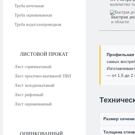
количество т
Труба котельная
Труба оцинкованная
Быстрая до
и области
Труба водогазопроводная
ЛИСТОВОЙ ПРОКАТ
Профильная 
самых востре
Лист горячекатаный
Изготавливает
— от 1,5 до 2
Лист просечно-вытяжной ПВЛ
Лист холоднокатаный
Лист рифленый
Техничес
Лист оцинкованный
Размер сечени
Толщина стен
ОЦИНКОВАННЫЙ