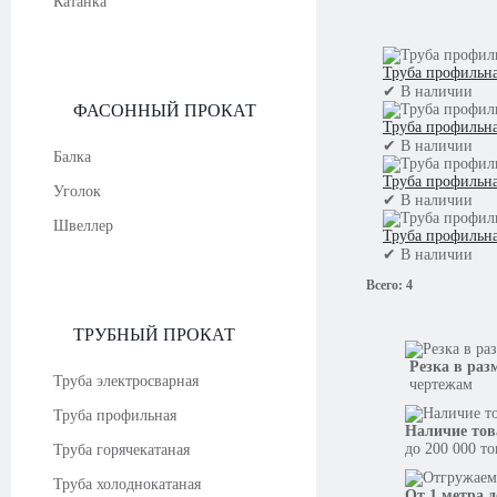
Катанка
Труба профильна
✔
В наличии
ФАСОННЫЙ ПРОКАТ
Труба профильна
✔
В наличии
Балка
Труба профильна
Уголок
✔
В наличии
Швеллер
Труба профильна
✔
В наличии
Всего:
4
ТРУБНЫЙ ПРОКАТ
Резка в раз
Труба электросварная
чертежам
Труба профильная
Наличие тов
до 200 000 т
Труба горячекатаная
Труба холоднокатаная
От 1 метра д