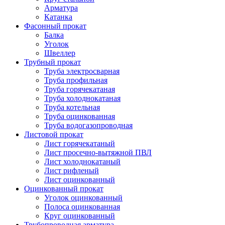
Арматура
Катанка
Фасонный прокат
Балка
Уголок
Швеллер
Трубный прокат
Труба электросварная
Труба профильная
Труба горячекатаная
Труба холоднокатаная
Труба котельная
Труба оцинкованная
Труба водогазопроводная
Листовой прокат
Лист горячекатаный
Лист просечно-вытяжной ПВЛ
Лист холоднокатаный
Лист рифленый
Лист оцинкованный
Оцинкованный прокат
Уголок оцинкованный
Полоса оцинкованная
Круг оцинкованный
Трубопроводная арматура