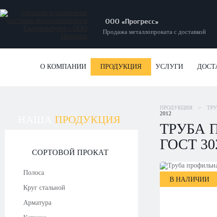
ООО «Прогресс»
Продажа металлопроката с доставкой
О КОМПАНИИ
ПРОДУКЦИЯ
УСЛУГИ
ДОСТ
ПРОДУКЦИЯ
>
ТР
2012
НАША
ПРОДУКЦИЯ
ТРУБА 
ГОСТ 30
СОРТОВОЙ ПРОКАТ
Полоса
В НАЛИЧИИ
Круг стальной
Арматура