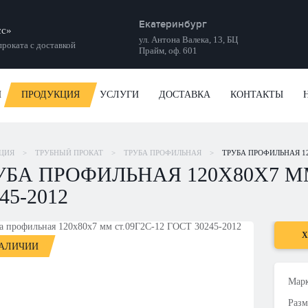
Екатеринбург
сс»
ул. Антона Валека, 13, БЦ
роката с доставкой
Прайм, оф. 601
И
ПРОДУКЦИЯ
УСЛУГИ
ДОСТАВКА
КОНТАКТЫ
ЦИЯ
>
ТРУБНЫЙ ПРОКАТ
>
ТРУБА ПРОФИЛЬНАЯ
>
ТРУБА ПРОФИЛЬНАЯ 120
УБА ПРОФИЛЬНАЯ 120Х80Х7 ММ
45-2012
Х
НАЛИЧИИ
Марк
Разм