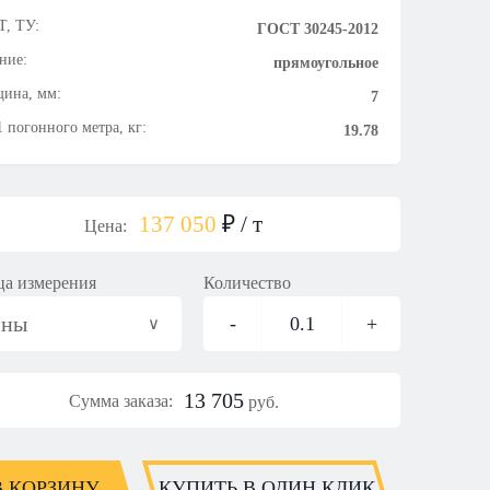
, ТУ:
ГОСТ 30245-2012
ние:
прямоугольное
ина, мм:
7
1 погонного метра, кг:
19.78
137 050
₽
/ т
Цена:
а измерения
Количество
нны
-
0.1
+
13 705
Сумма заказа:
руб.
В КОРЗИНУ
КУПИТЬ В ОДИН КЛИК