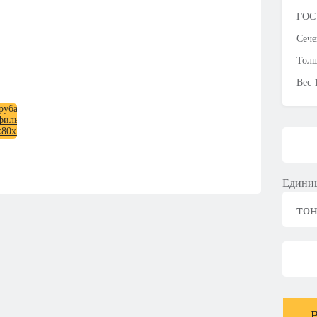
ГОСТ
Сече
Толщ
Вес 
Единиц
то