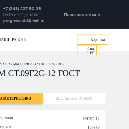
+7 (343) 227-50-25
Перезвоните мне
Пн-Пт с 9.00 до 18.00
progress.tdd@mail.ru
НАШИ РАБОТЫ
Корзина
0
шт.
0
руб.
Х80Х7 ММ СТ.09Г2С-12 ГОСТ 30245-2012
 СТ.09Г2С-12 ГОСТ
АРАКТЕРИСТИКИ
ДОСТАВКА И ОПЛАТА
а стали:
09Г2С-12
ер, мм:
120х80