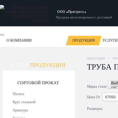
ООО «Прогресс»
Продажа металлопроката с доставкой
О КОМПАНИИ
ПРОДУКЦИЯ
УСЛУГИ
ОТЗЫВЫ
НОВОСТИ
СТАТЬИ
НАШИ РАБОТЫ
ПРОДУКЦИЯ
>
ТР
НАША
ПРОДУКЦИЯ
ТРУБА 
СОРТОВОЙ ПРОКАТ
Марка стали
Полоса
Цена
От
Круг стальной
Размеры:
Арматура