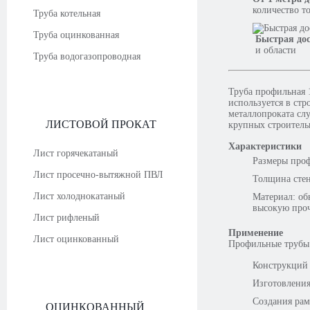
количество т
Труба котельная
Труба оцинкованная
Быстрая до
и области
Труба водогазопроводная
Труба профильная 
используется в ст
металлопроката сл
ЛИСТОВОЙ ПРОКАТ
крупных строитель
Характеристики
Лист горячекатаный
Размеры проф
Лист просечно-вытяжной ПВЛ
Толщина стен
Лист холоднокатаный
Материал: об
высокую проч
Лист рифленый
Применение
Лист оцинкованный
Профильные трубы 
Конструкций 
Изготовления
Создания рам
ОЦИНКОВАННЫЙ