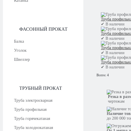
Катанка
Труба профильна
✔
В наличии
ФАСОННЫЙ ПРОКАТ
Труба профильна
✔
В наличии
Балка
Труба профильна
Уголок
✔
В наличии
Швеллер
Труба профильна
✔
В наличии
Всего:
4
ТРУБНЫЙ ПРОКАТ
Резка в раз
Труба электросварная
чертежам
Труба профильная
Наличие тов
до 200 000 т
Труба горячекатаная
Труба холоднокатаная
От 1 метра д