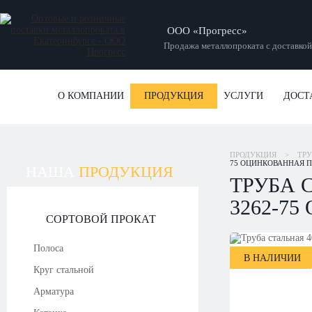
ООО «Прогресс»
Продажа металлопроката с доставкой
О КОМПАНИИ
ПРОДУКЦИЯ
УСЛУГИ
ДОСТ
ПРОДУКЦИЯ
>
ТР
75 ОЦИНКОВАННАЯ ПО
НАША
ПРОДУКЦИЯ
ТРУБА С
3262-75
СОРТОВОЙ ПРОКАТ
Полоса
В НАЛИЧИИ
Круг стальной
Арматура