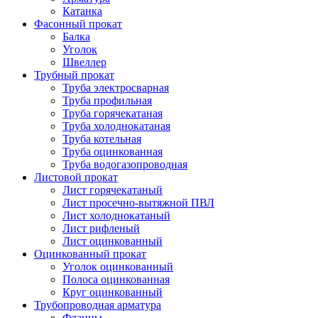
Катанка
Фасонный прокат
Балка
Уголок
Швеллер
Трубный прокат
Труба электросварная
Труба профильная
Труба горячекатаная
Труба холоднокатаная
Труба котельная
Труба оцинкованная
Труба водогазопроводная
Листовой прокат
Лист горячекатаный
Лист просечно-вытяжной ПВЛ
Лист холоднокатаный
Лист рифленый
Лист оцинкованный
Оцинкованный прокат
Уголок оцинкованный
Полоса оцинкованная
Круг оцинкованный
Трубопроводная арматура
Фланцы