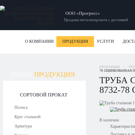
ООО «Прогресс»
Продажа металлопроката с доставкой
О КОМПАНИИ
ПРОДУКЦИЯ
УСЛУГИ
ДОСТ
ПРОДУКЦИЯ
>
ТР
78 ОЦИНКОВАННАЯ ПО
НАША
ПРОДУКЦИЯ
ТРУБА С
8732-78
СОРТОВОЙ ПРОКАТ
Полоса
Круг стальной
В наличии
Арматура
Характерист
Доставка и о