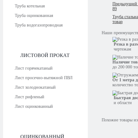
Предыдущий 
Труба котельная
89
Труба оцинкованная
Труба стальн
товар
Труба водогазопроводная
Наши
преимущест
Резка в раз
чертежам
ЛИСТОВОЙ ПРОКАТ
Наличие тов
до 200 000 т
Лист горячекатаный
Лист просечно-вытяжной ПВЛ
От 1 метра д
количество т
Лист холоднокатаный
Лист рифленый
Быстрая до
и области
Лист оцинкованный
Похожие товары из
ОЦИНКОВАННЫЙ