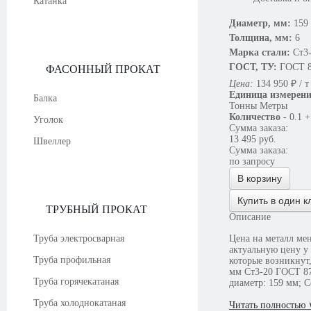
Катанка
Диаметр, мм:
159
Толщина, мм:
6
Марка стали:
Ст3
ГОСТ, ТУ:
ГОСТ 8
ФАСОННЫЙ ПРОКАТ
Цена:
134 950
₽
/ т
Единица измерен
Балка
Тонны
Метры
Количество
-
0.1
+
Уголок
Сумма заказа:
13 495
руб.
Швеллер
Сумма заказа:
по запросу
В корзину
Купить в один к
ТРУБНЫЙ ПРОКАТ
Описание
Труба электросварная
Цена на металл ме
актуальную цену у консультантов. В случае необходимости наши сотрудники ответят на все вопросы,
Труба профильная
которые возникнут,
мм Ст3-20 ГОСТ 8732-78 оцинков
Труба горячекатаная
диаметр: 159 мм; 
Труба холоднокатаная
Читать полностью 