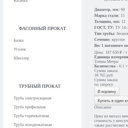
Катанка
Диаметр, мм:
60
Марка стали:
15
Толщина, мм:
12
ГОСТ, ТУ:
ТУ 14-
ФАСОННЫЙ ПРОКАТ
Тип трубы:
бесшо
Сечение:
круглое
Балка
Вес 1 погонного м
Уголок
Цена:
187 650
₽
/ т
Единица измерен
Швеллер
Тонны
Метры
Количество
-
0.1
+
Сумма заказа:
18 765
руб.
Сумма заказа:
по запросу
ТРУБНЫЙ ПРОКАТ
В корзину
Труба электросварная
Купить в один к
Труба профильная
Описание
Труба горячекатаная
Цена на металл мен
стоимость у консультантов. Если будет необходимо, то наши сотрудники ответят на возникшие вопросы, а
Труба холоднокатаная
также рассчитают к