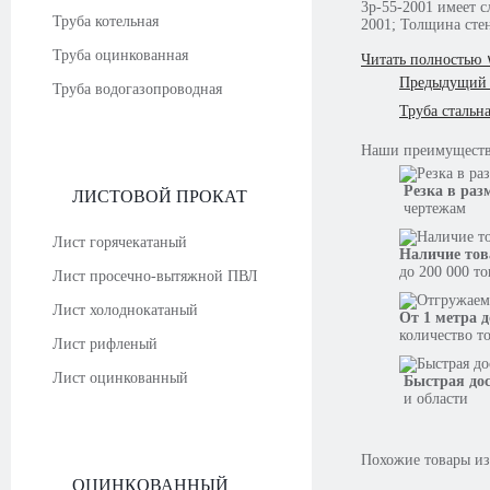
3р-55-2001 имеет следующие характеристики: Диаметр: 60 мм; Состояние: новая; Стандарт: ТУ 14-3Р-55-
Труба котельная
2001; Толщина сте
Труба оцинкованная
Читать полностью 
Предыдущий 
Труба водогазопроводная
Труба стальн
Наши
преимущест
Резка в раз
ЛИСТОВОЙ ПРОКАТ
чертежам
Лист горячекатаный
Наличие тов
до 200 000 т
Лист просечно-вытяжной ПВЛ
Лист холоднокатаный
От 1 метра д
количество т
Лист рифленый
Лист оцинкованный
Быстрая до
и области
Похожие товары из
ОЦИНКОВАННЫЙ