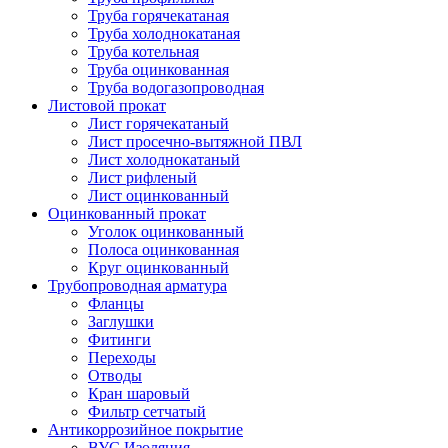
Труба горячекатаная
Труба холоднокатаная
Труба котельная
Труба оцинкованная
Труба водогазопроводная
Листовой прокат
Лист горячекатаный
Лист просечно-вытяжной ПВЛ
Лист холоднокатаный
Лист рифленый
Лист оцинкованный
Оцинкованный прокат
Уголок оцинкованный
Полоса оцинкованная
Круг оцинкованный
Трубопроводная арматура
Фланцы
Заглушки
Фитинги
Переходы
Отводы
Кран шаровый
Фильтр сетчатый
Антикоррозийное покрытие
ВУС Изоляция