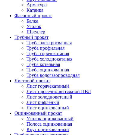
Арматура
Катанка
Фасонный прокат
Балка
Уголок
Швеллер
Трубный прокат
Труба электросварная
Труба профильная
Труба горячекатаная
Труба холоднокатаная
Труба котельная
Труба оцинкованная
Труба водогазопроводная
Листовой прокат
Лист горячекатаный
Лист просечно-вытяжной ПВЛ
Лист холоднокатаный
Лист рифленый
Лист оцинкованный
Оцинкованный прокат
Уголок оцинкованный
Полоса оцинкованная
Круг оцинкованный
Трубопроводная арматура