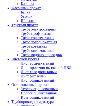
Катанка
Фасонный прокат
Балка
Уголок
Швеллер
Трубный прокат
Труба электросварная
Труба профильная
Труба горячекатаная
Труба холоднокатаная
Труба котельная
Труба оцинкованная
Труба водогазопроводная
Листовой прокат
Лист горячекатаный
Лист просечно-вытяжной ПВЛ
Лист холоднокатаный
Лист рифленый
Лист оцинкованный
Оцинкованный прокат
Уголок оцинкованный
Полоса оцинкованная
Круг оцинкованный
Трубопроводная арматура
Фланцы