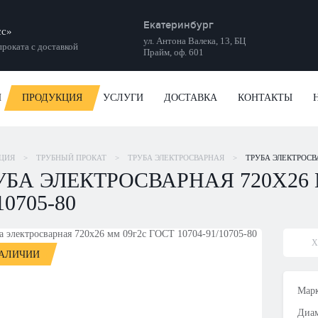
Екатеринбург
сс»
ул. Антона Валека, 13, БЦ
роката с доставкой
Прайм, оф. 601
И
ПРОДУКЦИЯ
УСЛУГИ
ДОСТАВКА
КОНТАКТЫ
ЦИЯ
>
ТРУБНЫЙ ПРОКАТ
>
ТРУБА ЭЛЕКТРОСВАРНАЯ
>
ТРУБА ЭЛЕКТРОСВА
УБА ЭЛЕКТРОСВАРНАЯ 720Х26 М
10705-80
Х
НАЛИЧИИ
Марк
Диам