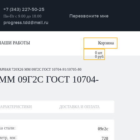
+7 (343) 227-50-25
Перезвоните мне
Пн-Пт с 9.00 до 18.00
progress.tdd@mail.ru
НАШИ РАБОТЫ
Корзина
0
шт.
0
руб.
РНАЯ 720Х26 ММ 09Г2С ГОСТ 10704-91/10705-80
М 09Г2С ГОСТ 10704-
АРАКТЕРИСТИКИ
ДОСТАВКА И ОПЛАТА
а стали:
09г2с
етр, мм:
720