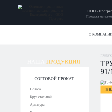
ООО «Прогре
Продажа металлоп
О КОМПАНИ
ПРОДУК
НАША
ПРОДУКЦИЯ
ТР
91/
СОРТОВОЙ ПРОКАТ
Полоса
В 
Круг стальной
Арматура