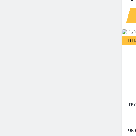
В 
ТРУ
96 