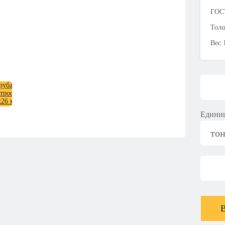
ГОСТ
Толщ
Вес 
Единиц
то