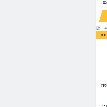
105
В 
ТРУ
72 