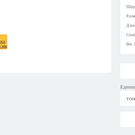
Шир
Разм
Длин
Спос
Вес 
Единиц
то