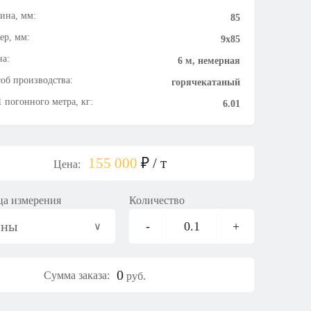
ина, мм:
85
ер, мм:
9х85
а:
6 м, немерная
об производства:
горячекатаный
1 погонного метра, кг:
6.01
155 000
₽
/ т
Цена:
а измерения
Количество
нны
-
0.1
+
0
Сумма заказа:
руб.