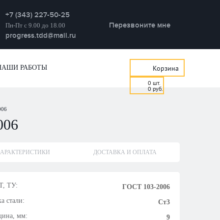
+7 (343) 227-50-25
Перезвоните мне
Пн-Пт с 9.00 до 18.00
progress.tdd@mail.ru
НАШИ РАБОТЫ
Корзина
0
шт.
0
руб.
006
006
АРАКТЕРИСТИКИ
ДОСТАВКА И ОПЛАТА
, ТУ:
ГОСТ 103-2006
а стали:
Ст3
ина, мм:
9