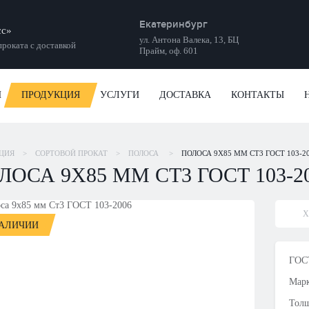
Екатеринбург
сс»
ул. Антона Валека, 13, БЦ
роката с доставкой
Прайм, оф. 601
И
ПРОДУКЦИЯ
УСЛУГИ
ДОСТАВКА
КОНТАКТЫ
ЦИЯ
>
СОРТОВОЙ ПРОКАТ
>
ПОЛОСА
>
ПОЛОСА 9Х85 ММ СТ3 ГОСТ 103-2
ЛОСА 9Х85 ММ СТ3 ГОСТ 103-2
Х
НАЛИЧИИ
ГОСТ
Марк
Толщ