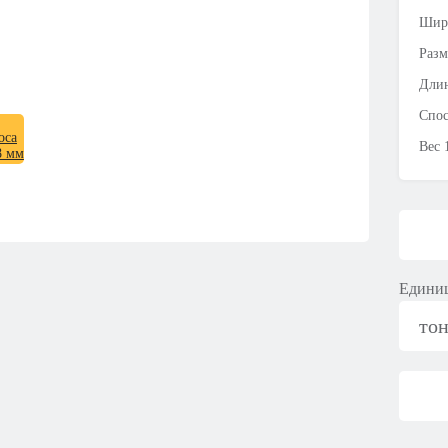
Шир
Разм
Длин
Спос
Вес 
Единиц
то