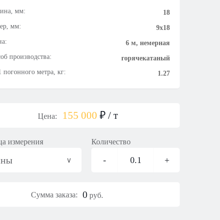
ина, мм:
18
ер, мм:
9х18
а:
6 м, немерная
об производства:
горячекатаный
1 погонного метра, кг:
1.27
155 000
₽
/ т
Цена:
а измерения
Количество
нны
-
0.1
+
0
Сумма заказа:
руб.