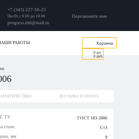
+7 (343) 227-50-25
Пн-Пт с 9.00 до 18.00
Перезвоните мне
progress.tdd@mail.ru
НАШИ РАБОТЫ
Корзина
0
шт.
0
руб.
006
006
АРАКТЕРИСТИКИ
ДОСТАВКА И ОПЛАТА
, ТУ:
ГОСТ 103-2006
а стали:
Ст3
ина, мм:
9