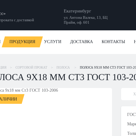
Екатеринбург
сс»
ул. Антона Валека, 13, БЦ
роката с доставкой
Прайм, оф. 601
И
ПРОДУКЦИЯ
УСЛУГИ
ДОСТАВКА
КОНТАКТЫ
ЦИЯ
>
СОРТОВОЙ ПРОКАТ
>
ПОЛОСА
>
ПОЛОСА 9Х18 ММ СТ3 ГОСТ 103-2
ЛОСА 9Х18 ММ СТ3 ГОСТ 103-2
Х
НАЛИЧИИ
ГОСТ
Марк
Толщ