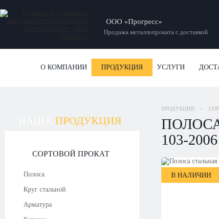
ООО «Прогресс»
Продажа металлопроката с доставкой
О КОМПАНИИ
ПРОДУКЦИЯ
УСЛУГИ
ДОСТ
ПРОДУКЦИЯ
>
СОР
НАША
ПРОДУКЦИЯ
ПОЛОСА
103-2006
СОРТОВОЙ ПРОКАТ
Полоса
В НАЛИЧИИ
Круг стальной
Арматура