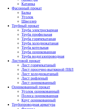
Катанка
Фасонный прокат
Балка
Уголок
Швеллер
Трубный прокат
Труба электросварная
Труба профильная
Труба горячекатаная
Труба холоднокатаная
Труба котельная
Труба оцинкованная
Труба водогазопроводная
Листовой прокат
Лист горячекатаный
Лист просечно-вытяжной ПВЛ
Лист холоднокатаный
Лист рифленый
Лист оцинкованный
Оцинкованный прокат
Уголок оцинкованный
Полоса оцинкованная
Круг оцинкованный
Трубопроводная арматура
Фланцы