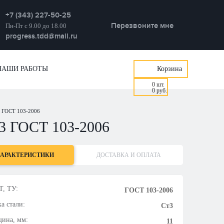
+7 (343) 227-50-25
Перезвоните мне
Пн-Пт с 9.00 до 18.00
progress.tdd@mail.ru
НАШИ РАБОТЫ
Корзина
0
шт.
0
руб.
ГОСТ 103-2006
ГОСТ 103-2006
АРАКТЕРИСТИКИ
ДОСТАВКА И ОПЛАТА
, ТУ:
ГОСТ 103-2006
а стали:
Ст3
ина, мм:
11