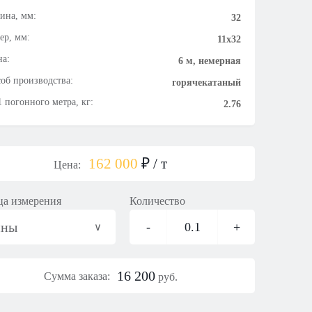
ина, мм:
32
ер, мм:
11х32
а:
6 м, немерная
об производства:
горячекатаный
1 погонного метра, кг:
2.76
162 000
₽
/ т
Цена:
а измерения
Количество
нны
-
0.1
+
16 200
Сумма заказа:
руб.