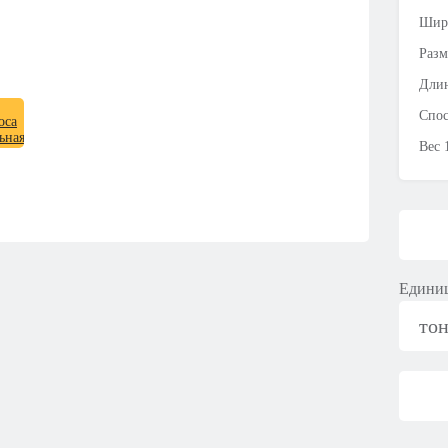
Шир
Разм
Длин
Спос
Вес 
Единиц
то