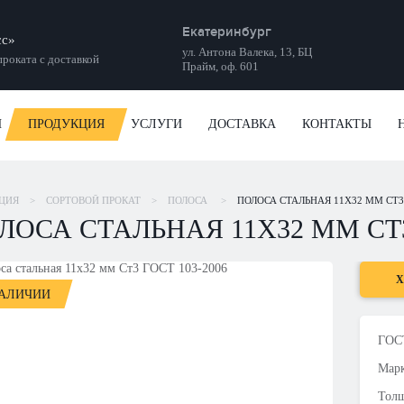
Екатеринбург
сс»
ул. Антона Валека, 13, БЦ
роката с доставкой
Прайм, оф. 601
И
ПРОДУКЦИЯ
УСЛУГИ
ДОСТАВКА
КОНТАКТЫ
ЦИЯ
>
СОРТОВОЙ ПРОКАТ
>
ПОЛОСА
>
ПОЛОСА СТАЛЬНАЯ 11Х32 ММ СТ3 
ЛОСА СТАЛЬНАЯ 11Х32 ММ СТ3 
Х
НАЛИЧИИ
ГОСТ
Марк
Толщ