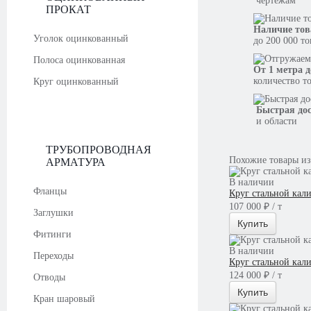
чертежам
ПРОКАТ
Наличие тов
Уголок оцинкованный
до 200 000 т
Полоса оцинкованная
От 1 метра д
количество т
Круг оцинкованный
Быстрая до
и области
ТРУБОПРОВОДНАЯ
Похожие товары из
АРМАТУРА
В наличии
Фланцы
Круг стальной кал
107 000 ₽ / т
Заглушки
Купить
Фитинги
В наличии
Переходы
Круг стальной кал
124 000 ₽ / т
Отводы
Купить
Кран шаровый