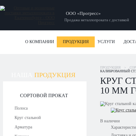
ООО «Прогресс»
Продажа металлопроката с доставкой
О КОМПАНИИ
ПРОДУКЦИЯ
УСЛУГИ
ДОСТ
ПРОДУКЦИЯ
>
СОР
КАЛИБРОВАННЫЙ СТ35
НАША
ПРОДУКЦИЯ
КРУГ С
10 ММ Г
СОРТОВОЙ ПРОКАТ
Полоса
Круг стальной
В наличии
Арматура
Характерист
Доставка и о