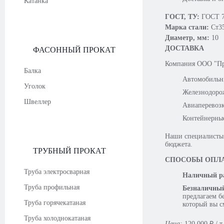
Катанка
ГОСТ, ТУ:
ГОСТ 7
Марка стали:
Ст3
Диаметр, мм:
10
ДОСТАВКА
ФАСОННЫЙ ПРОКАТ
Компания OOO "Про
Балка
Автомобильн
Уголок
Железнодоро
Швеллер
Авиаперевоз
Контейнерны
Наши специалисты 
бюджета.
ТРУБНЫЙ ПРОКАТ
СПОСОБЫ ОПЛ
Труба электросварная
Наличный ра
Труба профильная
Безналичный
предлагаем б
Труба горячекатаная
который вы с
Труба холоднокатаная
Цена:
120 000
₽
/ т