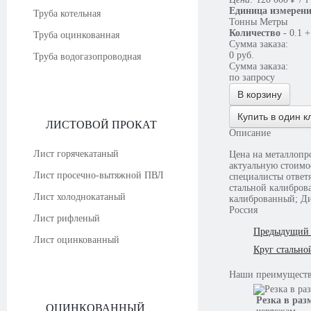
Единица измерен
Труба котельная
Тонны
Метры
Количество
-
0.1
+
Труба оцинкованная
Сумма заказа:
0
руб.
Труба водогазопроводная
Сумма заказа:
по запросу
В корзину
Купить в один к
ЛИСТОВОЙ ПРОКАТ
Описание
Лист горячекатаный
Цена на металлопро
актуальную стоимо
Лист просечно-вытяжной ПВЛ
специалисты ответя
стальной калибров
Лист холоднокатаный
калиброванный; Ди
Россия
Лист рифленый
Предыдущий 
Лист оцинкованный
Круг стально
Наши
преимущест
Резка в раз
ОЦИНКОВАННЫЙ