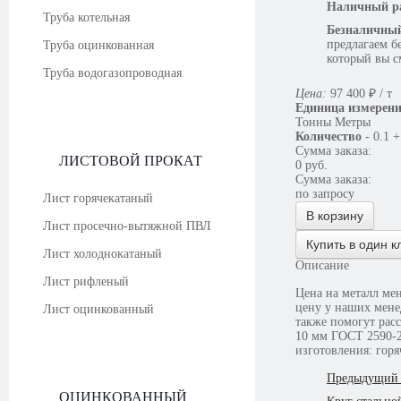
Наличный ра
Труба котельная
Безналичный
предлагаем б
Труба оцинкованная
который вы с
Труба водогазопроводная
Цена:
97 400
₽
/ т
Единица измерен
Тонны
Метры
Количество
-
0.1
+
Сумма заказа:
ЛИСТОВОЙ ПРОКАТ
0
руб.
Сумма заказа:
по запросу
Лист горячекатаный
В корзину
Лист просечно-вытяжной ПВЛ
Купить в один к
Лист холоднокатаный
Описание
Лист рифленый
Цена на металл ме
цену у наших мене
Лист оцинкованный
также помогут расс
10 мм ГОСТ 2590-2
изготовления: гор
Предыдущий 
ОЦИНКОВАННЫЙ