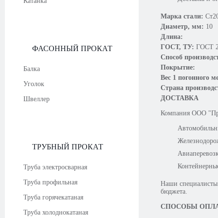
Катанка
Марка стали:
Ст2
Диаметр, мм:
10
Длина:
ГОСТ, ТУ:
ГОСТ 2
ФАСОННЫЙ ПРОКАТ
Способ производс
Покрытие:
Балка
Вес 1 погонного ме
Уголок
Страна произво
ДОСТАВКА
Швеллер
Компания OOO "Про
Автомобильн
Железнодоро
ТРУБНЫЙ ПРОКАТ
Авиаперевоз
Контейнерны
Труба электросварная
Труба профильная
Наши специалисты 
бюджета.
Труба горячекатаная
СПОСОБЫ ОПЛ
Труба холоднокатаная