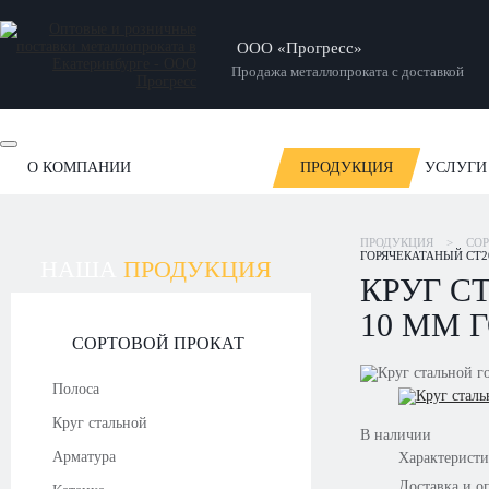
ООО «Прогресс»
Продажа металлопроката с доставкой
О КОМПАНИИ
ПРОДУКЦИЯ
УСЛУГИ
ОТЗЫВЫ
НОВОСТИ
СТАТЬИ
НАШИ РАБОТЫ
ПРОДУКЦИЯ
>
СОР
ГОРЯЧЕКАТАНЫЙ СТ20
НАША
ПРОДУКЦИЯ
КРУГ С
10 ММ Г
СОРТОВОЙ ПРОКАТ
Полоса
Круг стальной
В наличии
Арматура
Характерист
Доставка и о