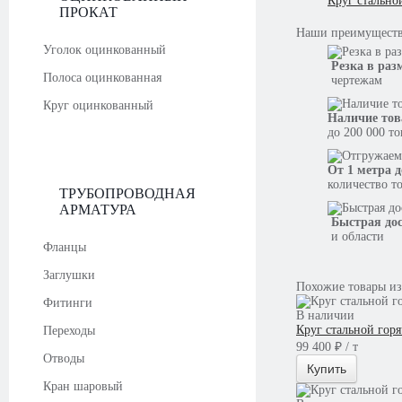
Круг стально
ПРОКАТ
Наши
преимущест
Уголок оцинкованный
Резка в раз
Полоса оцинкованная
чертежам
Круг оцинкованный
Наличие тов
до 200 000 т
От 1 метра д
количество т
ТРУБОПРОВОДНАЯ
АРМАТУРА
Быстрая до
и области
Фланцы
Заглушки
Похожие товары из
Фитинги
В наличии
Круг стальной гор
Переходы
99 400 ₽ / т
Отводы
Купить
Кран шаровый