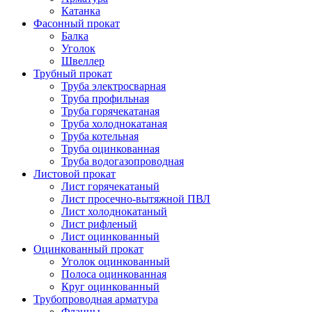
Катанка
Фасонный прокат
Балка
Уголок
Швеллер
Трубный прокат
Труба электросварная
Труба профильная
Труба горячекатаная
Труба холоднокатаная
Труба котельная
Труба оцинкованная
Труба водогазопроводная
Листовой прокат
Лист горячекатаный
Лист просечно-вытяжной ПВЛ
Лист холоднокатаный
Лист рифленый
Лист оцинкованный
Оцинкованный прокат
Уголок оцинкованный
Полоса оцинкованная
Круг оцинкованный
Трубопроводная арматура
Фланцы