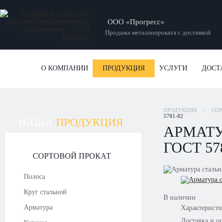
ООО «Прогресс»
Продажа металлопроката с доставкой
О КОМПАНИИ
ПРОДУКЦИЯ
УСЛУГИ
ДОСТ
ПРОДУКЦИЯ
>
СОР
5781-82
НАША
ПРОДУКЦИЯ
АРМАТУ
ГОСТ 57
СОРТОВОЙ ПРОКАТ
Полоса
Круг стальной
В наличии
Арматура
Характерист
Доставка и о