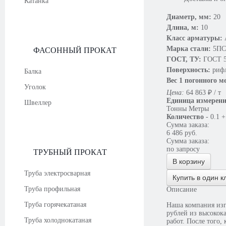
Катанка
Диаметр, мм:
20
Длина, м:
10
Класс арматуры:
Марка стали:
5ПС
ФАСОННЫЙ ПРОКАТ
ГОСТ, ТУ:
ГОСТ 5
Поверхность:
риф
Балка
Вес 1 погонного м
Уголок
Цена:
64 863
₽
/ т
Единица измерен
Швеллер
Тонны
Метры
Количество
-
0.1
+
Сумма заказа:
6 486
руб.
Сумма заказа:
по запросу
ТРУБНЫЙ ПРОКАТ
В корзину
Труба электросварная
Купить в один к
Труба профильная
Описание
Труба горячекатаная
Наша компания изг
рублей из высокок
Труба холоднокатаная
работ. После того,