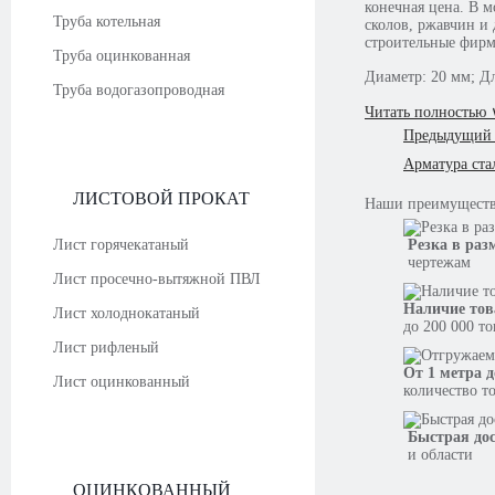
конечная цена. В 
Труба котельная
сколов, ржавчин и 
строительные фир
Труба оцинкованная
Диаметр: 20 мм; Дл
Труба водогазопроводная
Читать полностью 
Предыдущий 
Арматура ста
ЛИСТОВОЙ ПРОКАТ
Наши
преимущест
Лист горячекатаный
Резка в раз
чертежам
Лист просечно-вытяжной ПВЛ
Наличие тов
Лист холоднокатаный
до 200 000 т
Лист рифленый
От 1 метра д
Лист оцинкованный
количество т
Быстрая до
и области
ОЦИНКОВАННЫЙ