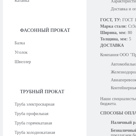
Катанка
Характерист
Доставка и о
ГОСТ, ТУ:
ГОСТ 1
Марка стали:
Ст3
ФАСОННЫЙ ПРОКАТ
Ширина, мм:
80
Толщина, мм:
5
Балка
ДОСТАВКА
Уголок
Компания OOO "Про
Швеллер
Автомобильн
Железнодоро
Авиаперевоз
Контейнерны
ТРУБНЫЙ ПРОКАТ
Наши специалисты 
бюджета.
Труба электросварная
СПОСОБЫ ОПЛ
Труба профильная
Наличный ра
Труба горячекатаная
Безналичный
Труба холоднокатаная
предлагаем б