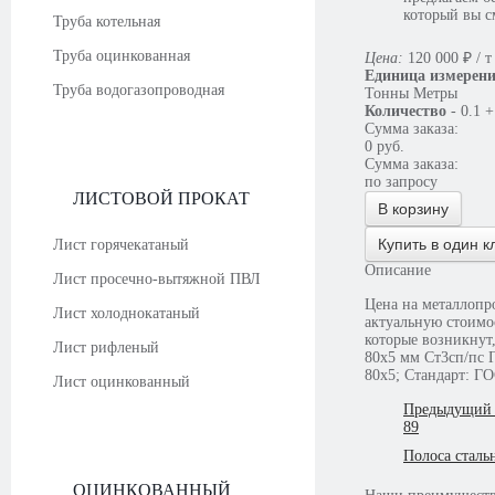
который вы с
Труба котельная
Труба оцинкованная
Цена:
120 000
₽
/ т
Единица измерен
Труба водогазопроводная
Тонны
Метры
Количество
-
0.1
+
Сумма заказа:
0
руб.
Сумма заказа:
по запросу
ЛИСТОВОЙ ПРОКАТ
В корзину
Купить в один к
Лист горячекатаный
Описание
Лист просечно-вытяжной ПВЛ
Цена на металлопро
Лист холоднокатаный
актуальную стоимость у консультантов. В случае необходимости наши сотрудники ответят
которые возникнут,
Лист рифленый
80х5 мм Ст3сп/пс 
80х5; Стандарт: Г
Лист оцинкованный
Предыдущий 
89
Полоса сталь
ОЦИНКОВАННЫЙ