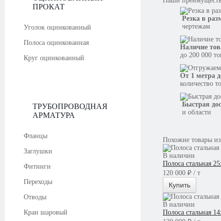
Наши
преимущест
ПРОКАТ
Резка в раз
чертежам
Уголок оцинкованный
Полоса оцинкованная
Наличие тов
до 200 000 т
Круг оцинкованный
От 1 метра д
количество т
Быстрая до
ТРУБОПРОВОДНАЯ
и области
АРМАТУРА
Фланцы
Похожие товары из
Заглушки
В наличии
Полоса стальная 2
Фитинги
120 000 ₽ / т
Переходы
Купить
Отводы
В наличии
Кран шаровый
Полоса стальная 1