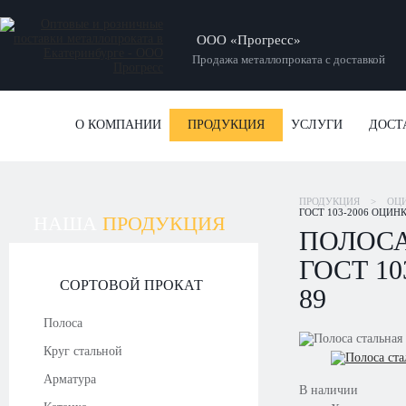
ООО «Прогресс»
Продажа металлопроката с доставкой
О КОМПАНИИ
ПРОДУКЦИЯ
УСЛУГИ
ДОСТ
ПРОДУКЦИЯ
>
ОЦ
ГОСТ 103-2006 ОЦИН
НАША
ПРОДУКЦИЯ
ПОЛОСА
ГОСТ 10
СОРТОВОЙ ПРОКАТ
89
Полоса
Круг стальной
Арматура
В наличии