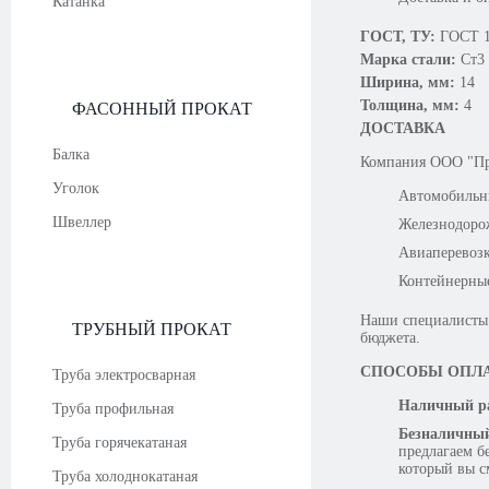
Катанка
ГОСТ, ТУ:
ГОСТ 1
Марка стали:
Ст3
Ширина, мм:
14
Толщина, мм:
4
ФАСОННЫЙ ПРОКАТ
ДОСТАВКА
Балка
Компания OOO "Про
Уголок
Автомобильн
Швеллер
Железнодоро
Авиаперевоз
Контейнерны
Наши специалисты 
ТРУБНЫЙ ПРОКАТ
бюджета.
СПОСОБЫ ОПЛ
Труба электросварная
Наличный ра
Труба профильная
Безналичный
Труба горячекатаная
предлагаем б
который вы с
Труба холоднокатаная