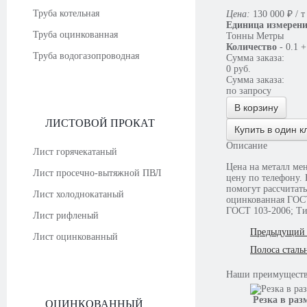
Труба котельная
Цена:
130 000
₽
/ т
Единица измерен
Труба оцинкованная
Тонны
Метры
Количество
-
0.1
+
Труба водогазопроводная
Сумма заказа:
0
руб.
Сумма заказа:
по запросу
В корзину
ЛИСТОВОЙ ПРОКАТ
Купить в один к
Описание
Лист горячекатаный
Цена на металл меняется еженед
Лист просечно-вытяжной ПВЛ
цену по телефону. Если будет необходимо, то наши сотрудники ответят на возникшие вопросы, а также
помогут рассчитать
Лист холоднокатаный
оцинкованная ГОСТ
ГОСТ 103-2006; Ти
Лист рифленый
Предыдущий 
Лист оцинкованный
Полоса сталь
Наши
преимущест
Резка в раз
ОЦИНКОВАННЫЙ