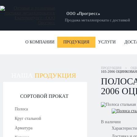
ООО «Прогресс»
Продажа металлопроката с доставкой
О КОМПАНИИ
ПРОДУКЦИЯ
УСЛУГИ
ДОСТ
ПРОДУКЦИЯ
>
ОЦ
103-2006 ОЦИНКОВАН
НАША
ПРОДУКЦИЯ
ПОЛОСА
2006 О
СОРТОВОЙ ПРОКАТ
Полоса
Круг стальной
В наличии
Арматура
Характерист
Доставка и о