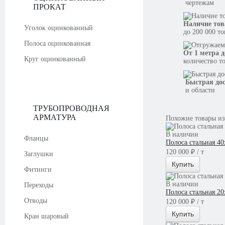
чертежам
ПРОКАТ
Наличие тов
Уголок оцинкованный
до 200 000 т
Полоса оцинкованная
От 1 метра д
Круг оцинкованный
количество т
Быстрая до
и области
ТРУБОПРОВОДНАЯ
АРМАТУРА
Похожие товары из
В наличии
Фланцы
Полоса стальная 4
120 000 ₽ / т
Заглушки
Купить
Фитинги
В наличии
Переходы
Полоса стальная 2
Отводы
120 000 ₽ / т
Купить
Кран шаровый