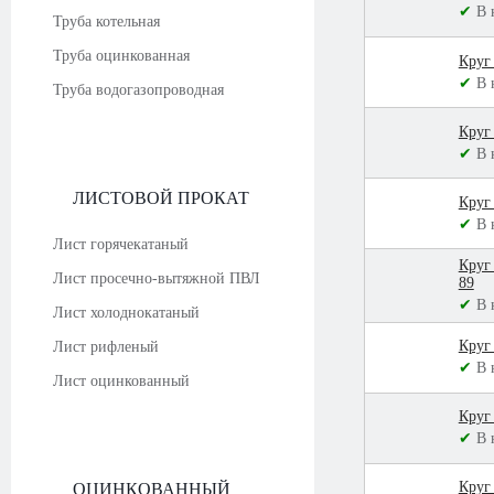
✔
В 
Труба котельная
Труба оцинкованная
Круг
✔
В 
Труба водогазопроводная
Круг
✔
В 
ЛИСТОВОЙ ПРОКАТ
Круг
✔
В 
Лист горячекатаный
Круг
Лист просечно-вытяжной ПВЛ
89
✔
В 
Лист холоднокатаный
Круг
Лист рифленый
✔
В 
Лист оцинкованный
Круг
✔
В 
Круг
ОЦИНКОВАННЫЙ