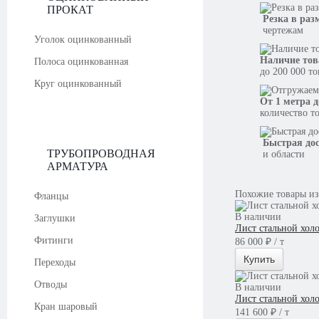
ПРОКАТ
Резка в раз
чертежам
Уголок оцинкованный
Наличие тов
Полоса оцинкованная
до 200 000 т
Круг оцинкованный
От 1 метра д
количество т
Быстрая до
ТРУБОПРОВОДНАЯ
и области
АРМАТУРА
Похожие товары из
Фланцы
В наличии
Заглушки
Лист стальной хол
Фитинги
86 000 ₽ / т
Купить
Переходы
Отводы
В наличии
Лист стальной хол
Кран шаровый
141 600 ₽ / т