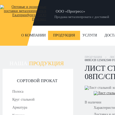
ООО «Прогресс»
Продажа металлопроката с доставкой
О КОМПАНИИ
ПРОДУКЦИЯ
УСЛУГИ
ДОСТ
ПРОДУКЦИЯ
>
ЛИ
08ПС/СП 1250Х2500 Г
НАША
ПРОДУКЦИЯ
ЛИСТ С
08ПС/СП
СОРТОВОЙ ПРОКАТ
Полоса
Круг стальной
В наличии
Арматура
Характерист
Доставка и о