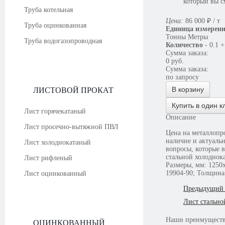
который вы с
Труба котельная
Цена:
86 000
₽
/ т
Труба оцинкованная
Единица измерен
Тонны
Метры
Труба водогазопроводная
Количество
-
0.1
+
Сумма заказа:
0
руб.
Сумма заказа:
по запросу
В корзину
ЛИСТОВОЙ ПРОКАТ
Купить в один к
Лист горячекатаный
Описание
Лист просечно-вытяжной ПВЛ
Цена на металлопр
наличие и актуальную стоимость у консультантов. В случае н
Лист холоднокатаный
вопросы, которые в
стальной холоднок
Лист рифленый
Размеры, мм: 1250
19904-90; Толщина:
Лист оцинкованный
Предыдущий 
Лист стально
Наши
преимущест
ОЦИНКОВАННЫЙ