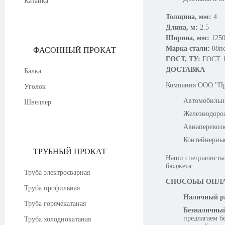
Катанка
Толщина, мм:
4
Длина, м:
2.5
Ширина, мм:
125
Марка стали:
08п
ФАСОННЫЙ ПРОКАТ
ГОСТ, ТУ:
ГОСТ 1
ДОСТАВКА
Балка
Компания OOO "Про
Уголок
Автомобильн
Швеллер
Железнодоро
Авиаперевоз
Контейнерны
ТРУБНЫЙ ПРОКАТ
Наши специалисты 
бюджета.
Труба электросварная
СПОСОБЫ ОПЛ
Труба профильная
Наличный ра
Труба горячекатаная
Безналичный
предлагаем б
Труба холоднокатаная