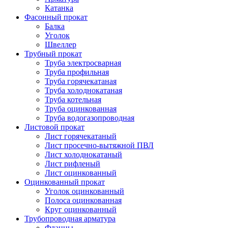
Катанка
Фасонный прокат
Балка
Уголок
Швеллер
Трубный прокат
Труба электросварная
Труба профильная
Труба горячекатаная
Труба холоднокатаная
Труба котельная
Труба оцинкованная
Труба водогазопроводная
Листовой прокат
Лист горячекатаный
Лист просечно-вытяжной ПВЛ
Лист холоднокатаный
Лист рифленый
Лист оцинкованный
Оцинкованный прокат
Уголок оцинкованный
Полоса оцинкованная
Круг оцинкованный
Трубопроводная арматура
Фланцы